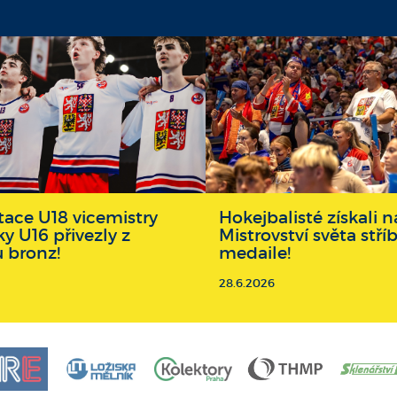
ace U18 vicemistry
Hokejbalisté získali
ky U16 přivezly z
Mistrovství světa stří
u bronz!
medaile!
28.6.2026