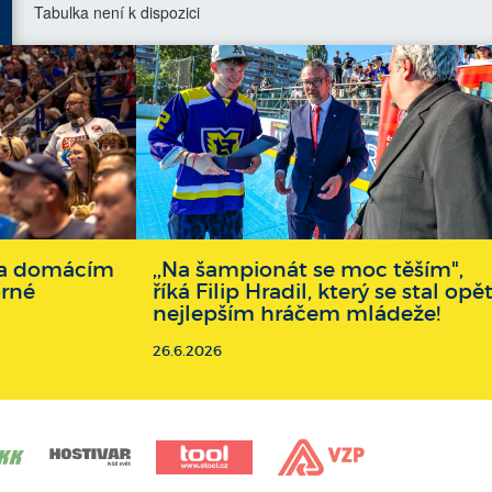
Tabulka není k dispozici
 na domácím
,,Na šampionát se moc těším",
brné
říká Filip Hradil, který se stal opě
nejlepším hráčem mládeže!
26.6.2026