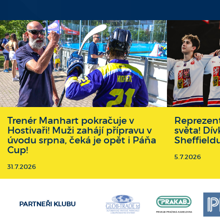
Trenér Manhart pokračuje v
Reprezent
Hostivaři! Muži zahájí přípravu v
světa! Dív
úvodu srpna, čeká je opět i Páňa
Sheffield
Cup!
5.7.2026
31.7.2026
PARTNEŘI KLUBU