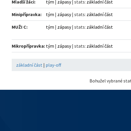
Mladší žáci:
tým
|
zápasy
| stats:
základní část
Minipřípravka:
tým
|
zápasy
| stats:
základní část
MUŽI C:
tým
|
zápasy
| stats:
základní část
Mikropřípravka:
tým
|
zápasy
| stats:
základní část
základní část
|
play-off
Bohužel vybrané stat