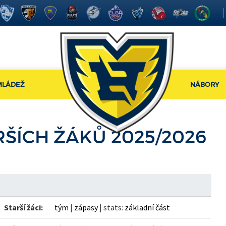
MLÁDEŽ
NÁBORY
ARŠÍCH ŽÁKŮ 2025/2026
Starší žáci:
tým
|
zápasy
| stats:
základní část