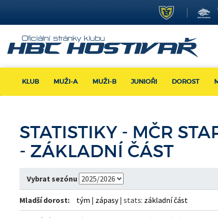
KLUB
MUŽI-A
MUŽI-B
JUNIOŘI
DOROST
STATISTIKY - MČR ST
- ZÁKLADNÍ ČÁST
Vybrat sezónu
Mladší dorost:
tým
|
zápasy
| stats:
základní část