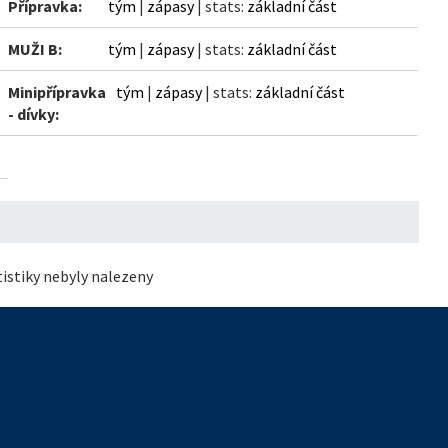
Přípravka:
tým
|
zápasy
| stats:
základní část
MUŽI B:
tým
|
zápasy
| stats:
základní část
Minipřípravka
tým
|
zápasy
| stats:
základní část
- dívky:
istiky nebyly nalezeny