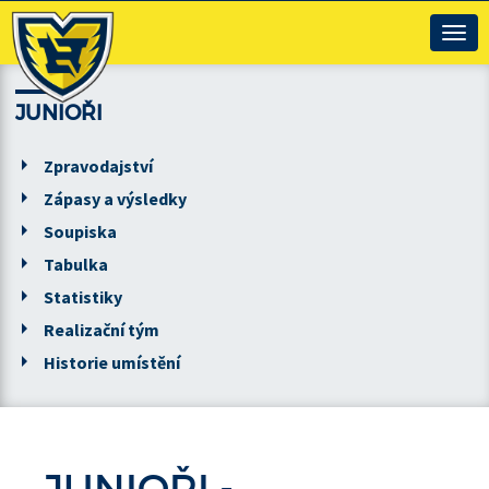
Togg
navig
JUNIOŘI
Zpravodajství
Zápasy a výsledky
Soupiska
Tabulka
Statistiky
Realizační tým
Historie umístění
JUNIOŘI -