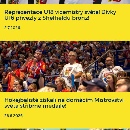
Reprezentace U18 vicemistry světa! Dívky
U16 přivezly z Sheffieldu bronz!
5.7.2026
Hokejbalisté získali na domácím Mistrovství
světa stříbrné medaile!
28.6.2026