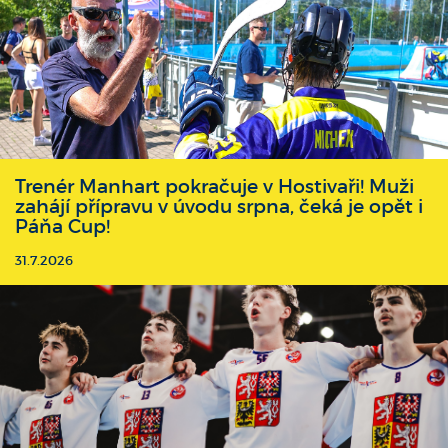
Trenér Manhart pokračuje v Hostivaři! Muži
zahájí přípravu v úvodu srpna, čeká je opět i
Páňa Cup!
31.7.2026