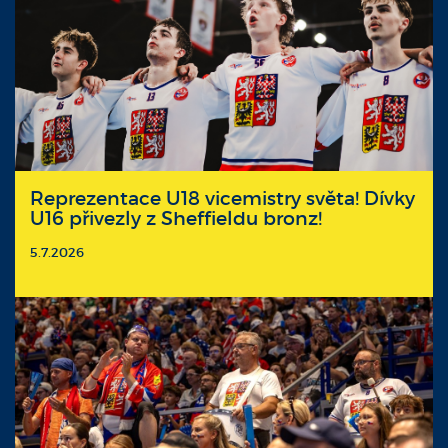
Reprezentace U18 vicemistry světa! Dívky
U16 přivezly z Sheffieldu bronz!
5.7.2026