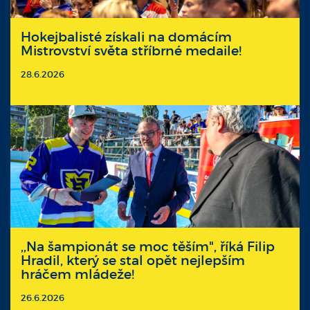
Hokejbalisté získali na domácím
Mistrovství světa stříbrné medaile!
28.6.2026
,,Na šampionát se moc těším", říká Filip
Hradil, který se stal opět nejlepším
hráčem mládeže!
26.6.2026