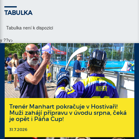
TABULKA
Tabulka není k dispozici
y ??v>
Trenér Manhart pokračuje v Hostivaři!
Muži zahájí přípravu v úvodu srpna, čeká
je opět i Páňa Cup!
31.7.2026