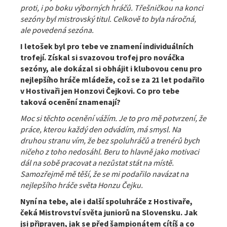
proti, i po boku výborných hráčů. Třešničkou na konci
sezóny byl mistrovský titul. Celkově to byla náročná,
ale povedená sezóna.
I letošek byl pro tebe ve znamení individuálních
trofejí. Získal si svazovou trofej pro nováčka
sezóny, ale dokázal si obhájit i klubovou cenu pro
nejlepšího hráče mládeže, což se za 21 let podařilo
v Hostivaři jen Honzovi Čejkovi. Co pro tebe
taková ocenění znamenají?
Moc si těchto ocenění vážím. Je to pro mě potvrzení, že
práce, kterou každý den odvádím, má smysl. Na
druhou stranu vím, že bez spoluhráčů a trenérů bych
ničeho z toho nedosáhl. Beru to hlavně jako motivaci
dál na sobě pracovat a nezůstat stát na místě.
Samozřejmě mě těší, že se mi podařilo navázat na
nejlepšího hráče světa Honzu Čejku.
N
yní na tebe, ale i další spoluhráče z Hostivaře,
čeká Mistrovství světa juniorů na Slovensku. Jak
jsi připraven, jak se před šampionátem cítíš a co