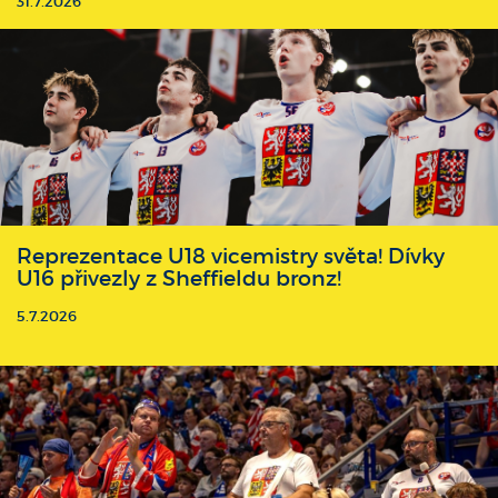
31.7.2026
Reprezentace U18 vicemistry světa! Dívky
U16 přivezly z Sheffieldu bronz!
5.7.2026