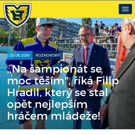
Togg
navig
26.06.2026
ROZHOVORY
,,Na šampionát se
moc těším", říká Filip
Hradil, který se stal
opět nejlepším
hráčem mládeže!