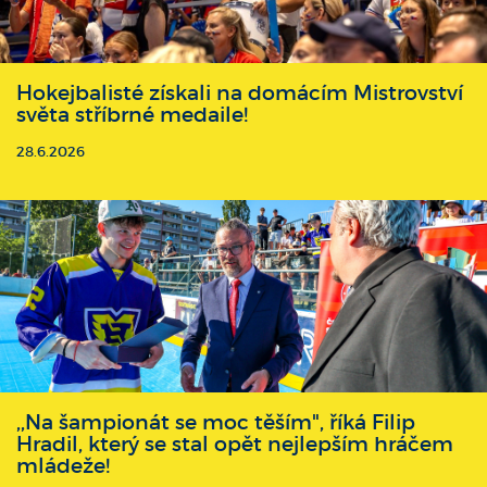
Hokejbalisté získali na domácím Mistrovství
světa stříbrné medaile!
28.6.2026
,,Na šampionát se moc těším", říká Filip
Hradil, který se stal opět nejlepším hráčem
mládeže!