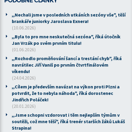
PODOBNÉ ČLÁNKY
,,Nechali jsme v posledních utkáních sezóny vše", těší
brankáře juniorky Jaroslava Exnera!
(10.06.2026)
,,Byla to pro mne neskutečná sezóna", říká útočník
Jan Vrzák po svém prvním titulu!
(01.06.2026)
,,Rozhodlo proměňování šancí a trestání chyb", říká
navrátilec Jiří Vaniš po prvním čtvrtfinálovém
víkendu!
(24.04.2026)
,,Cílem je především navázat na výkon proti Plzni a
potvrdit, že to nebyla náhoda", říká dorostenec
Jindřich Poláček!
(20.01.2026)
,,Jsme schopni vzdorovat i těm nejlepším týmům v
soutěži, což mne těší", říká trenér starších žáků Lukáš
Strapina!