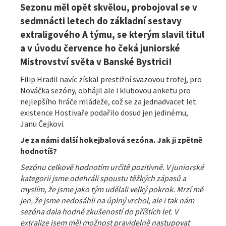
Sezonu měl opět skvělou, probojoval se v
sedmnácti letech do základní sestavy
extraligového A týmu, se kterým slavil titul
a v úvodu července ho čeká juniorské
Mistrovství světa v Banské Bystrici!
Filip Hradil navíc získal prestižní svazovou trofej, pro
Nováčka sezóny, obhájil ale i klubovou anketu pro
nejlepšího hráče mládeže, což se za jednadvacet let
existence Hostivaře podařilo dosud jen jedinému,
Janu Čejkovi.
Je za námi další hokejbalová sezóna. Jak ji zpětně
hodnotíš?
Sezónu celkově hodnotím určitě pozitivně. V juniorské
kategorii jsme odehráli spoustu těžkých zápasů a
myslím, že jsme jako tým udělali velký pokrok. Mrzí mě
jen, že jsme nedosáhli na úplný vrchol, ale i tak nám
sezóna dala hodně zkušeností do příštích let. V
extralize jsem měl možnost pravidelně nastupovat