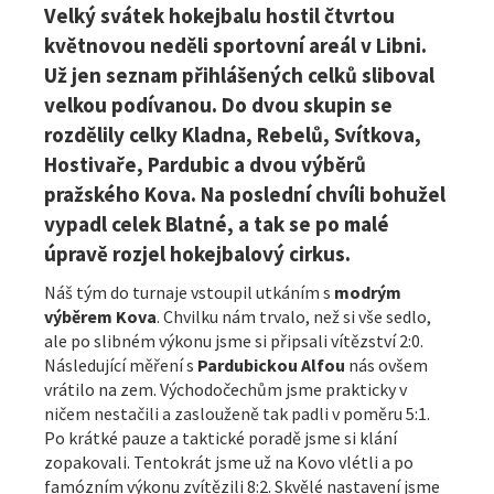
Velký svátek hokejbalu hostil čtvrtou
květnovou neděli sportovní areál v Libni.
Už jen seznam přihlášených celků sliboval
velkou podívanou. Do dvou skupin se
rozdělily celky Kladna, Rebelů, Svítkova,
Hostivaře, Pardubic a dvou výběrů
pražského Kova. Na poslední chvíli bohužel
vypadl celek Blatné, a tak se po malé
úpravě rozjel hokejbalový cirkus.
Náš tým do turnaje vstoupil utkáním s
modrým
výběrem Kova
. Chvilku nám trvalo, než si vše sedlo,
ale po slibném výkonu jsme si připsali vítězství 2:0.
Následující měření s
Pardubickou Alfou
nás ovšem
vrátilo na zem. Východočechům jsme prakticky v
ničem nestačili a zaslouženě tak padli v poměru 5:1.
Po krátké pauze a taktické poradě jsme si klání
zopakovali. Tentokrát jsme už na Kovo vlétli a po
famózním výkonu zvítězili 8:2. Skvělé nastavení jsme