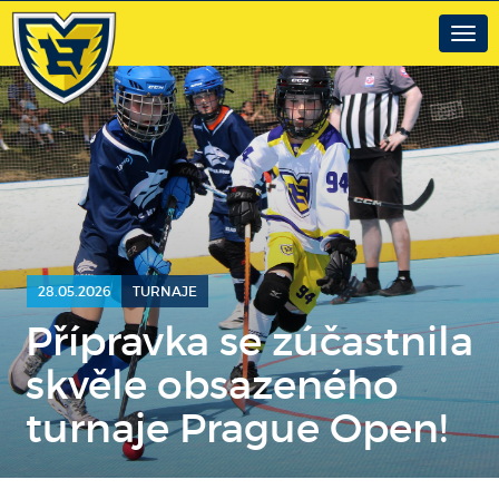
Togg
navig
28.05.2026
TURNAJE
Přípravka se zúčastnila
skvěle obsazeného
turnaje Prague Open!