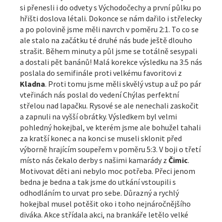
si přenesli i do odvety s Východočechy a první půlku po
hřišti doslova létali. Dokonce se nám dařilo i střelecky
a po polovině jsme měli navrch v poměru 2:1. To co se
ale stalo na začátku té druhé nás bude ještě dlouho
strašit. Během minuty a půl jsme se totálně sesypali
a dostali pět banánů! Malá korekce výsledku na 3:5 nás
poslala do semifinále proti velkému favoritovi z
Kladna
. Proti tomu jsme měli skvělý vstup a už po pár
vteřinách nás poslal do vedení Chýlas perfektní
střelou nad lapačku. Rysové se ale nenechali zaskočit
a zapnuli na vyšší obrátky. Výsledkem byl velmi
pohledný hokejbal, ve kterém jsme ale bohužel tahali
za kratší konec a na konci se museli sklonit před
výborně hrajícím soupeřem v poměru 5:3. V boji o třetí
místo nás čekalo derby s našimi kamarády z
Čimic
.
Motivovat děti ani nebylo moc potřeba. Přeci jenom
bedna je bedna a tak jsme do utkání vstoupili s
odhodláním to urvat pro sebe. Důrazný a rychlý
hokejbal musel potěšit oko i toho nejnáročnějšího
diváka. Akce střídala akci, na brankáře letělo velké