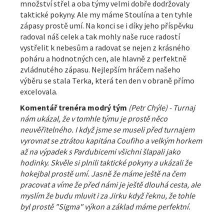
množství střel a oba týmy velmi dobře dodržovaly
taktické pokyny. Ale my máme Stoulína a ten tyhle
zápasy prostě umí. Na konci se i díky jeho příspěvku
radoval náš celek a tak mohly naše ruce radostí
vystřelit k nebesům a radovat se nejen z krásného
poháru a hodnotných cen, ale hlavně z perfektně
zvládnutého zápasu. Nejlepším hráčem našeho
výběru se stala Terka, která ten den v obraně přímo
excelovala.
Komentář trenéra modrý tým
(Petr Chýle) - Turnaj
nám ukázal, že v tomhle týmu je prostě něco
neuvěřitelného. I když jsme se museli před turnajem
vyrovnat se ztrátou kapitána Coufiho a velkým horkem
až na výpadek s Pardubicemi všichni šlapali jako
hodinky. Skvěle si plnili taktické pokyny a ukázali že
hokejbal prostě umí. Jasně že máme ještě na čem
pracovat a víme že před námi je ještě dlouhá cesta, ale
myslím že budu mluvit i za Jirku když řeknu, že tohle
byl prostě "Sigma" výkon a základ máme perfektní.