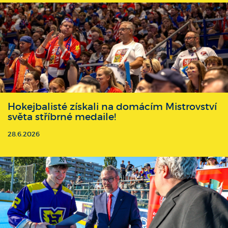
Hokejbalisté získali na domácím Mistrovství
světa stříbrné medaile!
28.6.2026