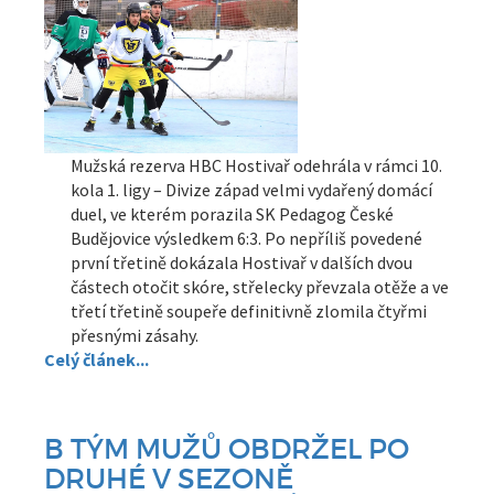
Mužská rezerva HBC Hostivař odehrála v rámci 10.
kola 1. ligy – Divize západ velmi vydařený domácí
duel, ve kterém porazila SK Pedagog České
Budějovice výsledkem 6:3. Po nepříliš povedené
první třetině dokázala Hostivař v dalších dvou
částech otočit skóre, střelecky převzala otěže a ve
třetí třetině soupeře definitivně zlomila čtyřmi
přesnými zásahy.
Celý článek...
B TÝM MUŽŮ OBDRŽEL PO
DRUHÉ V SEZONĚ