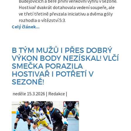
Budějovicích a bere první venkovní výhru v sezoně.
Hostivař dvakrát dotahovala vedení soupeře, ale
ve třetí třetině převzala iniciativu a dvěma góly
rozhodla o vítězství 5:3.
Celý článek...
B TÝM MUŽŮ I PŘES DOBRÝ
VÝKON BODY NEZÍSKAL! VLČÍ
SMEČKA PORAZILA
HOSTIVAŘ I POTŘETÍ V
SEZONĚ!
neděle 15.3.2026 | Redakce |