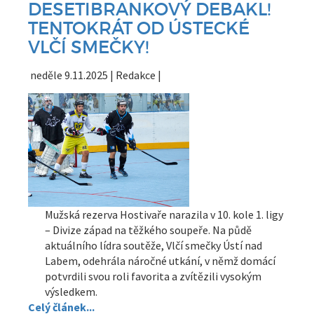
DESETIBRANKOVÝ DEBAKL!
TENTOKRÁT OD ÚSTECKÉ
VLČÍ SMEČKY!
neděle 9.11.2025 | Redakce |
Mužská rezerva Hostivaře narazila v 10. kole 1. ligy
– Divize západ na těžkého soupeře. Na půdě
aktuálního lídra soutěže, Vlčí smečky Ústí nad
Labem, odehrála náročné utkání, v němž domácí
potvrdili svou roli favorita a zvítězili vysokým
výsledkem.
Celý článek...