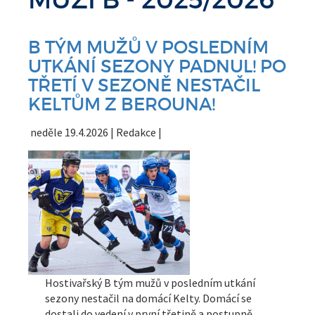
B TÝM MUŽŮ V POSLEDNÍM
UTKÁNÍ SEZONY PADNUL! PO
TŘETÍ V SEZONĚ NESTAČIL
KELTŮM Z BEROUNA!
neděle 19.4.2026 | Redakce |
Hostivařský B tým mužů v posledním utkání
sezony nestačil na domácí Kelty. Domácí se
dostali do vedení v první třetině a postupně