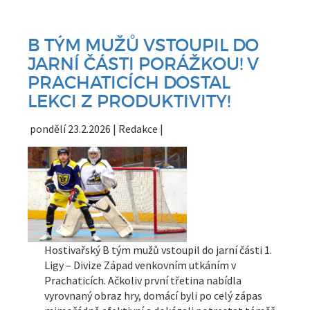
B TÝM MUŽŮ VSTOUPIL DO
JARNÍ ČÁSTI PORÁŽKOU! V
PRACHATICÍCH DOSTAL
LEKCI Z PRODUKTIVITY!
pondělí 23.2.2026 | Redakce |
Hostivařský B tým mužů vstoupil do jarní části 1.
Ligy – Divize Západ venkovním utkáním v
Prachaticích. Ačkoliv první třetina nabídla
vyrovnaný obraz hry, domácí byli po celý zápas