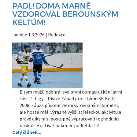
PADL! DOMA MARNĚ
VZDOROVAL BEROUNSKÝM
KELTŮM!
neděle 1.3.2026 | Redakce |
B tým mužů odehrál své první domácí utkání jarní
části 1. Ligy – Divize Západ proti týmu SK Kelti
2008. Zápas působil velmi vyrovnaným dojmem,
ale hosté měli výrazně vyšší střeleckou aktivitu a
právě díky ní si postupně vypracovali rozhodující
náskok. Hostivař nakonec podlehla 1:4.
Celý článek...