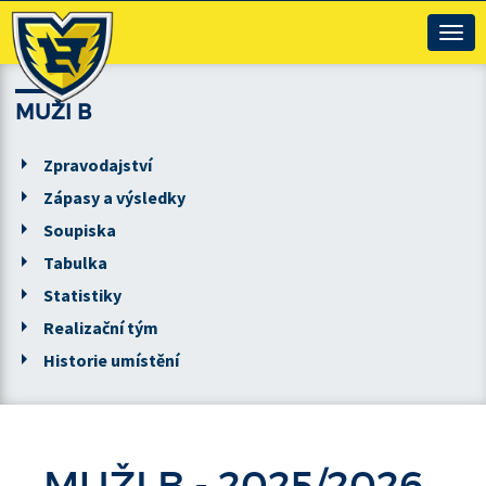
Togg
navig
MUŽI B
Zpravodajství
Zápasy a výsledky
Soupiska
Tabulka
Statistiky
Realizační tým
Historie umístění
MUŽI B - 2025/2026