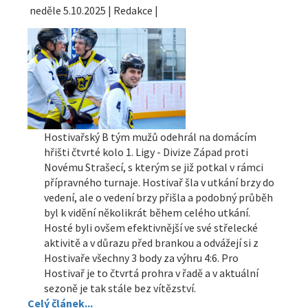
neděle 5.10.2025 | Redakce |
Hostivařský B tým mužů odehrál na domácím
hřišti čtvrté kolo 1. Ligy - Divize Západ proti
Novému Strašecí, s kterým se již potkal v rámci
přípravného turnaje. Hostivař šla v utkání brzy do
vedení, ale o vedení brzy přišla a podobný průběh
byl k vidění několikrát během celého utkání.
Hosté byli ovšem efektivnější ve své střelecké
aktivitě a v důrazu před brankou a odvážejí si z
Hostivaře všechny 3 body za výhru 4:6. Pro
Hostivař je to čtvrtá prohra v řadě a v aktuální
sezoně je tak stále bez vítězství.
Celý článek...