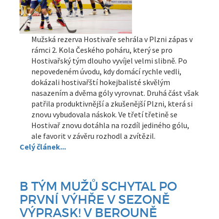
Mužská rezerva Hostivaře sehrála v Plzni zápas v
rámci 2. Kola Českého poháru, který se pro
Hostivařský tým dlouho vyvíjel velmi slibně. Po
nepovedeném úvodu, kdy domácí rychle vedli,
dokázali hostivařští hokejbalisté skvělým
nasazením a dvěma góly vyrovnat. Druhá část však
patřila produktivnější a zkušenější Plzni, která si
znovu vybudovala náskok. Ve třetí třetině se
Hostivař znovu dotáhla na rozdíl jediného gólu,
ale favorit v závěru rozhodl a zvítězil.
Celý článek...
B TÝM MUŽŮ SCHYTAL PO
PRVNÍ VÝHŘE V SEZONĚ
VÝPRASK! V BEROUNĚ