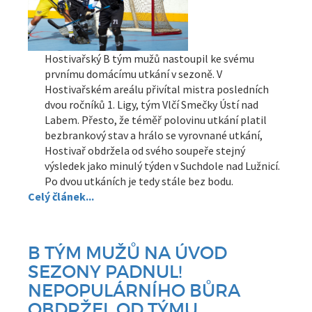
Hostivařský B tým mužů nastoupil ke svému
prvnímu domácímu utkání v sezoně. V
Hostivařském areálu přivítal mistra posledních
dvou ročníků 1. Ligy, tým Vlčí Smečky Ústí nad
Labem. Přesto, že téměř polovinu utkání platil
bezbrankový stav a hrálo se vyrovnané utkání,
Hostivař obdržela od svého soupeře stejný
výsledek jako minulý týden v Suchdole nad Lužnicí.
Po dvou utkáních je tedy stále bez bodu.
Celý článek...
B TÝM MUŽŮ NA ÚVOD
SEZONY PADNUL!
NEPOPULÁRNÍHO BŮRA
OBDRŽEL OD TÝMU