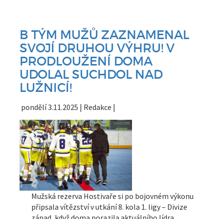
B TÝM MUŽŮ ZAZNAMENAL
SVOJÍ DRUHOU VÝHRU! V
PRODLOUŽENÍ DOMA
UDOLAL SUCHDOL NAD
LUŽNICÍ!
pondělí 3.11.2025 | Redakce |
Mužská rezerva Hostivaře si po bojovném výkonu
připsala vítězství v utkání 8. kola 1. ligy – Divize
západ, když doma porazila aktuálního lídra