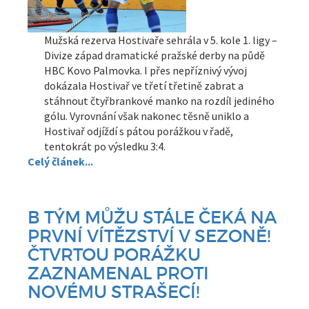
Mužská rezerva Hostivaře sehrála v 5. kole 1. ligy –
Divize západ dramatické pražské derby na půdě
HBC Kovo Palmovka. I přes nepříznivý vývoj
dokázala Hostivař ve třetí třetině zabrat a
stáhnout čtyřbrankové manko na rozdíl jediného
gólu. Vyrovnání však nakonec těsně uniklo a
Hostivař odjíždí s pátou porážkou v řadě,
tentokrát po výsledku 3:4.
Celý článek...
B TÝM MŮŽU STÁLE ČEKÁ NA
PRVNÍ VÍTĚZSTVÍ V SEZONĚ!
ČTVRTOU PORÁŽKU
ZAZNAMENAL PROTI
NOVÉMU STRAŠECÍ!