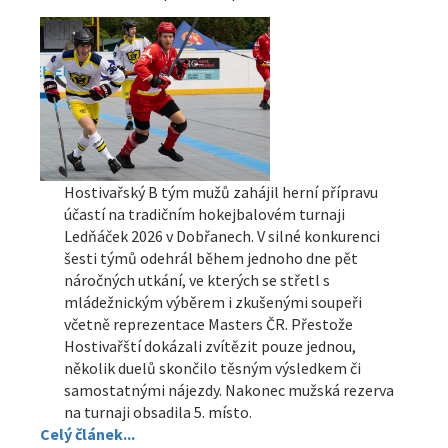
Hostivařský B tým mužů zahájil herní přípravu
účastí na tradičním hokejbalovém turnaji
Ledňáček 2026 v Dobřanech. V silné konkurenci
šesti týmů odehrál během jednoho dne pět
náročných utkání, ve kterých se střetl s
mládežnickým výběrem i zkušenými soupeři
včetně reprezentace Masters ČR. Přestože
Hostivařští dokázali zvítězit pouze jednou,
několik duelů skončilo těsným výsledkem či
samostatnými nájezdy. Nakonec mužská rezerva
na turnaji obsadila 5. místo.
Celý článek...