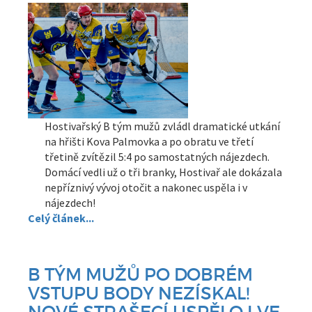
Hostivařský B tým mužů zvládl dramatické utkání
na hřišti Kova Palmovka a po obratu ve třetí
třetině zvítězil 5:4 po samostatných nájezdech.
Domácí vedli už o tři branky, Hostivař ale dokázala
nepříznivý vývoj otočit a nakonec uspěla i v
nájezdech!
Celý článek...
B TÝM MUŽŮ PO DOBRÉM
VSTUPU BODY NEZÍSKAL!