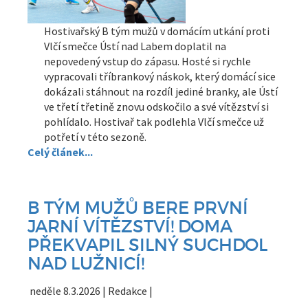
Hostivařský B tým mužů v domácím utkání proti
Vlčí smečce Ústí nad Labem doplatil na
nepovedený vstup do zápasu. Hosté si rychle
vypracovali tříbrankový náskok, který domácí sice
dokázali stáhnout na rozdíl jediné branky, ale Ústí
ve třetí třetině znovu odskočilo a své vítězství si
pohlídalo. Hostivař tak podlehla Vlčí smečce už
potřetí v této sezoně.
Celý článek...
B TÝM MUŽŮ BERE PRVNÍ
JARNÍ VÍTĚZSTVÍ! DOMA
PŘEKVAPIL SILNÝ SUCHDOL
NAD LUŽNICÍ!
neděle 8.3.2026 | Redakce |