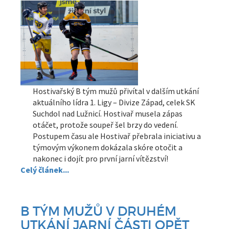
Hostivařský B tým mužů přivítal v dalším utkání
aktuálního lídra 1. Ligy – Divize Západ, celek SK
Suchdol nad Lužnicí. Hostivař musela zápas
otáčet, protože soupeř šel brzy do vedení.
Postupem času ale Hostivař přebrala iniciativu a
týmovým výkonem dokázala skóre otočit a
nakonec i dojít pro první jarní vítězství!
Celý článek...
B TÝM MUŽŮ V DRUHÉM
UTKÁNÍ JARNÍ ČÁSTI OPĚT