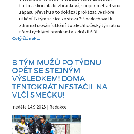
třetina skončila bezbranková, soupeř měl většinu
zápasu převahu a to dokázal prokázat ve skóre
utkání. B tým se sice za stavu 2:3 nadechoval k
zdramatizování utkání, to ale Jihočeský tým utnul
třemi rychlými brankami a zvítězil 6:3!
Celý článek...
B TÝM MUŽŮ PO TÝDNU
OPĚT SE STEJNÝM
VÝSLEDKEM! DOMA
TENTOKRÁT NESTAČIL NA
VLČÍ SMEČKU!
neděle 14.9.2025 | Redakce |