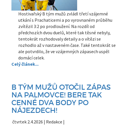
Hostivařský B tým mužů zvládl třetí vzájemné
utkání s Prachaticemi a po vyrovnaném průběhu
zvítězil 3:2 po prodloužení. Na rozdíl od
předchozích dvou duelů, které tak těsné nebyly,
tentokrát rozhodovaly detaily a o vítězi se
rozhodlo až v nastaveném čase. Také tentokrát se
ale potvrdilo, že ve vzájemných zápasech uspěl
domácí celek.
Celý článek...
B TÝM MUŽŮ OTOČIL ZÁPAS
NA PALMOVCE! BERE TAK
CENNÉ DVA BODY PO
NÁJEZDECH!
čtvrtek 2.4.2026 | Redakce |