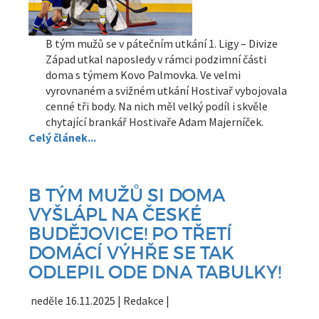
B tým mužů se v pátečním utkání 1. Ligy – Divize
Západ utkal naposledy v rámci podzimní části
doma s týmem Kovo Palmovka. Ve velmi
vyrovnaném a svižném utkání Hostivař vybojovala
cenné tři body. Na nich měl velký podíl i skvěle
chytající brankář Hostivaře Adam Majerníček.
Celý článek...
B TÝM MUŽŮ SI DOMA
VYŠLÁPL NA ČESKÉ
BUDĚJOVICE! PO TŘETÍ
DOMÁCÍ VÝHŘE SE TAK
ODLEPIL ODE DNA TABULKY!
neděle 16.11.2025 | Redakce |