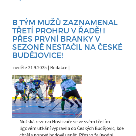
B TÝM MUŽŮ ZAZNAMENAL
TŘETÍ PROHRU V ŘADĚ! I
PŘES PRVNÍ BRANKY V
SEZONĚ NESTAČIL NA ČESKÉ
BUDĚJOVICE!
neděle 21.9.2025 | Redakce |
Mužská rezerva Hostivaře se ve svém třetím
ligovém utkání vypravila do Českých Budějovic, kde
chtěla poprvé bodově uspět. Přesto že úvodní