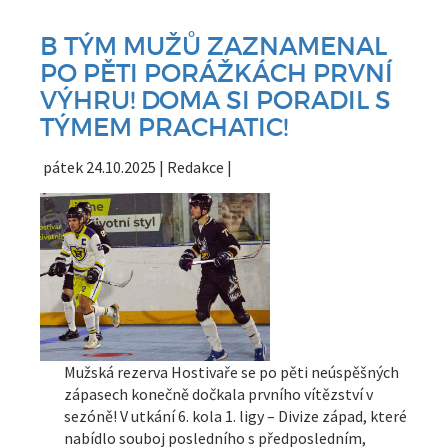
B TÝM MUŽŮ ZAZNAMENAL
PO PĚTI PORÁŽKÁCH PRVNÍ
VÝHRU! DOMA SI PORADIL S
TÝMEM PRACHATIC!
pátek 24.10.2025 | Redakce |
Mužská rezerva Hostivaře se po pěti neúspěšných
zápasech konečně dočkala prvního vítězství v
sezóně! V utkání 6. kola 1. ligy – Divize západ, které
nabídlo souboj posledního s předposledním,