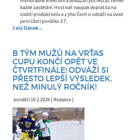
mimořádně efektivní a dokázali potrestat téměř
každé zaváhání. Hostivař naopak doplatila na
slabší produktivitu a z jihu Čech si odváží na úvod
jarní části porážku 3:7.
Celý článek...
B TÝM MUŽŮ NA VRŤAS
CUPU KONČÍ OPĚT VE
ČTVRTFINÁLE! ODVÁŽÍ SI
PŘESTO LEPŠÍ VÝSLEDEK,
NEŽ MINULÝ ROČNÍK!
pondělí 16.2.2026 | Redakce |