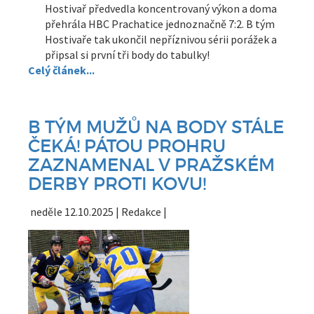
Hostivař předvedla koncentrovaný výkon a doma
přehrála HBC Prachatice jednoznačně 7:2. B tým
Hostivaře tak ukončil nepříznivou sérii porážek a
připsal si první tři body do tabulky!
Celý článek...
B TÝM MUŽŮ NA BODY STÁLE
ČEKÁ! PÁTOU PROHRU
ZAZNAMENAL V PRAŽSKÉM
DERBY PROTI KOVU!
neděle 12.10.2025 | Redakce |