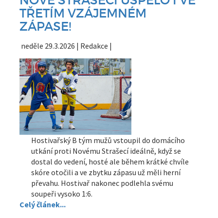
NOVÉ STRAŠECÍ USPĚLO I VE
TŘETÍM VZÁJEMNÉM
ZÁPASE!
neděle 29.3.2026 | Redakce |
Hostivařský B tým mužů vstoupil do domácího
utkání proti Novému Strašecí ideálně, když se
dostal do vedení, hosté ale během krátké chvíle
skóre otočili a ve zbytku zápasu už měli herní
převahu. Hostivař nakonec podlehla svému
soupeři vysoko 1:6.
Celý článek...