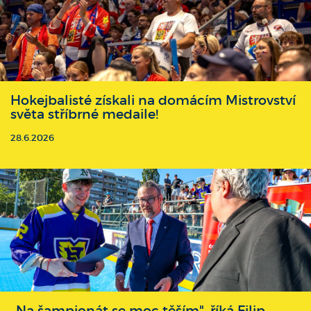
Hokejbalisté získali na domácím Mistrovství
světa stříbrné medaile!
28.6.2026
,,Na šampionát se moc těším", říká Filip