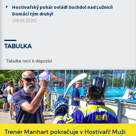
Hostivařský pohár ovládl Suchdol nad Lužnicí!
Domácí tým druhý!
(08.06.2026)
TABULKA
Tabulka není k dispozici
Trenér Manhart pokračuje v Hostivaři! Muži