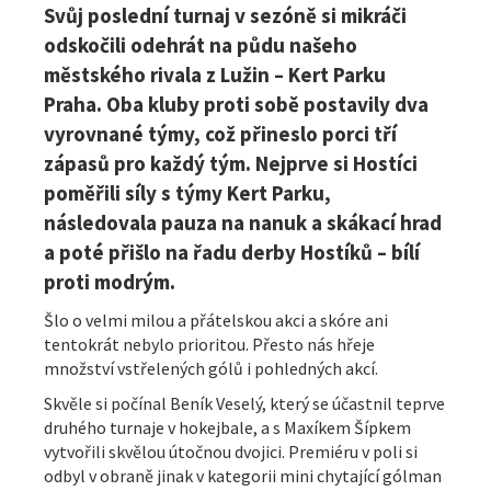
Svůj poslední turnaj v sezóně si mikráči
odskočili odehrát na půdu našeho
městského rivala z Lužin – Kert Parku
Praha. Oba kluby proti sobě postavily dva
vyrovnané týmy, což přineslo porci tří
zápasů pro každý tým. Nejprve si Hostíci
poměřili síly s týmy Kert Parku,
následovala pauza na nanuk a skákací hrad
a poté přišlo na řadu derby Hostíků – bílí
proti modrým.
Šlo o velmi milou a přátelskou akci a skóre ani
tentokrát nebylo prioritou. Přesto nás hřeje
množství vstřelených gólů i pohledných akcí.
Skvěle si počínal Beník Veselý, který se účastnil teprve
druhého turnaje v hokejbale, a s Maxíkem Šípkem
vytvořili skvělou útočnou dvojici. Premiéru v poli si
odbyl v obraně jinak v kategorii mini chytající gólman