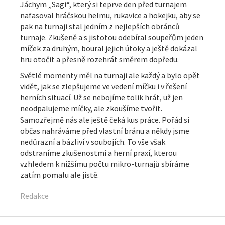
Jáchym „Sagi“, který si teprve den před turnajem
nafasoval hráčskou helmu, rukavice a hokejku, aby se
pak na turnaji stal jedním z nejlepších obránců
turnaje. Zkušeně a s jistotou odebíral soupeřům jeden
míček za druhým, boural jejich útoky a ještě dokázal
hru otočit a přesně rozehrát směrem dopředu.
Světlé momenty měl na turnaji ale každý a bylo opět
vidět, jak se zlepšujeme ve vedení míčku i v řešení
herních situací. Už se nebojíme tolik hrát, už jen
neodpalujeme míčky, ale zkoušíme tvořit.
Samozřejmě nás ale ještě čeká kus práce. Pořád si
občas nahráváme před vlastní bránu a někdy jsme
nedůrazní a bázliví v soubojích. To vše však
odstraníme zkušenostmi a herní praxí, kterou
vzhledem k nižšímu počtu mikro-turnajů sbíráme
zatím pomalu ale jistě.
Redakce