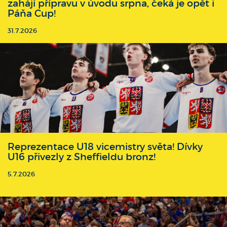
zahájí přípravu v úvodu srpna, čeká je opět i
Páňa Cup!
31.7.2026
Reprezentace U18 vicemistry světa! Dívky
U16 přivezly z Sheffieldu bronz!
5.7.2026