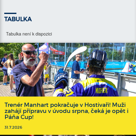
TABULKA
Tabulka není k dispozici
Trenér Manhart pokračuje v Hostivaři! Muži
zahájí přípravu v úvodu srpna, čeká je opět i
Páňa Cup!
31.7.2026