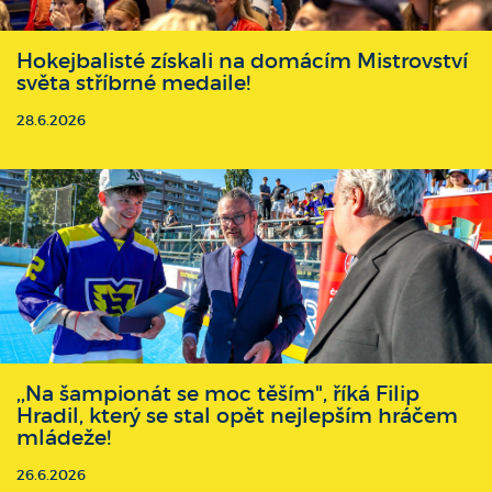
Hokejbalisté získali na domácím Mistrovství
světa stříbrné medaile!
28.6.2026
,,Na šampionát se moc těším", říká Filip
Hradil, který se stal opět nejlepším hráčem
mládeže!
26.6.2026