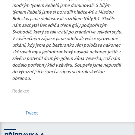
modrým týmem Rebelů jsme dominovali. S bílým
týmem Rebelů jsme si poradili hladce 4:0 a Mladou
Boleslav jsme deklasovali rozdílem třídy 9:1. Skvěle
nám zachytal Benedič a třemi góly podpořil tým
Svobodič, který se tak vrátil po zranění ve velkém stylu.
V závěrečném zápase jsme odehráli velice vyrovnané
utkání, kdy jsme po bezbrankovém poločase nakonec
skórovali my a jednobrankový náskok nakonec ještě v
závěru potvrdil druhým gólem Šíma Veverka, což nám
dodalo potřebný klid v závěru. Soupeře jsme nepustili
do výraznějších šancí a zápas si uhráli skvělou
obranou.
Redakce
Tweet