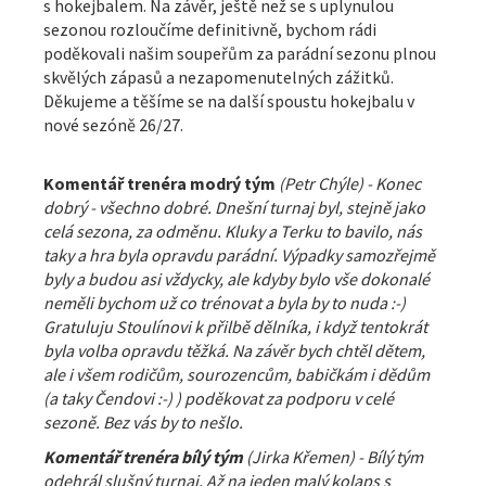
s hokejbalem. Na závěr, ještě než se s uplynulou
sezonou rozloučíme definitivně, bychom rádi
poděkovali našim soupeřům za parádní sezonu plnou
skvělých zápasů a nezapomenutelných zážitků.
Děkujeme a těšíme se na další spoustu hokejbalu v
nové sezóně 26/27.
Komentář trenéra modrý tým
(Petr Chýle) - Konec
dobrý - všechno dobré. Dnešní turnaj byl, stejně jako
celá sezona, za odměnu. Kluky a Terku to bavilo, nás
taky a hra byla opravdu parádní. Výpadky samozřejmě
byly a budou asi vždycky, ale kdyby bylo vše dokonalé
neměli bychom už co trénovat a byla by to nuda :-)
Gratuluju Stoulínovi k přilbě dělníka, i když tentokrát
byla volba opravdu těžká. Na závěr bych chtěl dětem,
ale i všem rodičům, sourozencům, babičkám i dědům
(a taky Čendovi :-) ) poděkovat za podporu v celé
sezoně. Bez vás by to nešlo.
Komentář trenéra bílý tým
(Jirka Křemen) -
Bílý tým
odehrál slušný turnaj. Až na jeden malý kolaps s