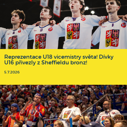
Reprezentace U18 vicemistry světa! Dívky
U16 přivezly z Sheffieldu bronz!
5.7.2026