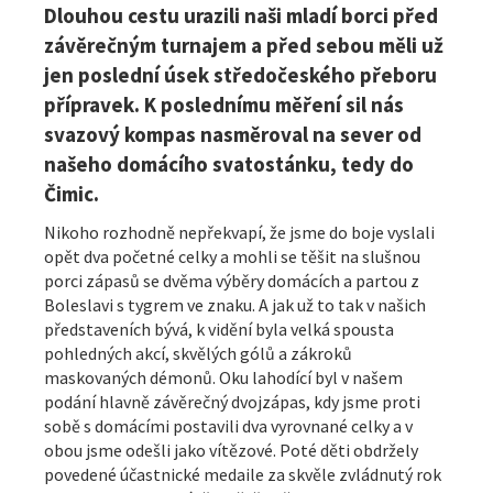
Dlouhou cestu urazili naši mladí borci před
závěrečným turnajem a před sebou měli už
jen poslední úsek středočeského přeboru
přípravek. K poslednímu měření sil nás
svazový kompas nasměroval na sever od
našeho domácího svatostánku, tedy do
Čimic.
Nikoho rozhodně nepřekvapí, že jsme do boje vyslali
opět dva početné celky a mohli se těšit na slušnou
porci zápasů se dvěma výběry domácích a partou z
Boleslavi s tygrem ve znaku. A jak už to tak v našich
představeních bývá, k vidění byla velká spousta
pohledných akcí, skvělých gólů a zákroků
maskovaných démonů. Oku lahodící byl v našem
podání hlavně závěrečný dvojzápas, kdy jsme proti
sobě s domácími postavili dva vyrovnané celky a v
obou jsme odešli jako vítězové. Poté děti obdržely
povedené účastnické medaile za skvěle zvládnutý rok