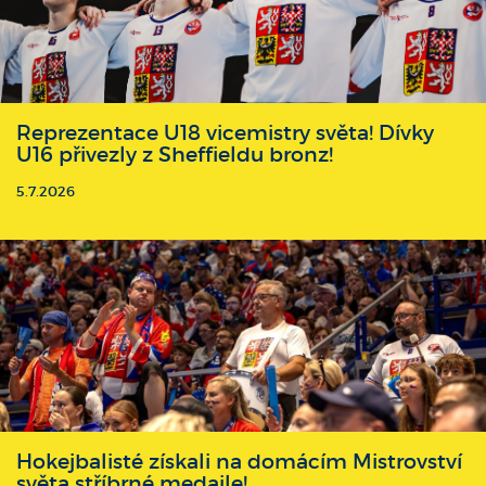
Reprezentace U18 vicemistry světa! Dívky
U16 přivezly z Sheffieldu bronz!
5.7.2026
Hokejbalisté získali na domácím Mistrovství
světa stříbrné medaile!