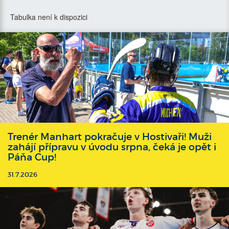
Tabulka není k dispozici
Trenér Manhart pokračuje v Hostivaři! Muži
zahájí přípravu v úvodu srpna, čeká je opět i
Páňa Cup!
31.7.2026