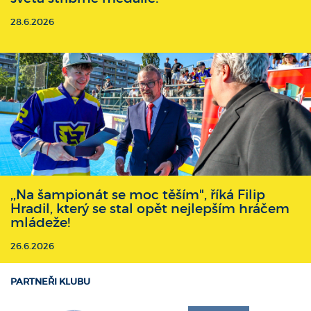
28.6.2026
,,Na šampionát se moc těším", říká Filip
Hradil, který se stal opět nejlepším hráčem
mládeže!
26.6.2026
PARTNEŘI KLUBU