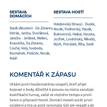
SESTAVA
SESTAVA HOSTÍ
DOMÁCÍCH
Holubovský (Kraus) - Dušek,
Slavík (Absolon) - De.Zimarev,
Novák, Podhorský, Vlasák,
Větrák, Janšta, Dvořáková,
Bukovicová, Hejkal, Houska,
Janičko - Jeřábek, Mellen,
Jozífek, Lovětínský, Mikoláš,
Kvasnička, Da.Zimarev,
Nývlt, Petrášek, Říha, Seidl
Coufal, Holý, Svoboda,
Kocmánek, Poláček, Novák,
Kolář
KOMENTÁŘ K ZÁPASU
Utkání proti houževnatému soupeři, kteří přijel
bojovat o body, důležité k posunu na místa zaručujíc
kvalifikační turnaj, začal ve slušném tempu a první
šance si připravili hosté. Domácí museli ustát první
oslabení a hra se poté vyrovnala. Gól ale nepadl a do