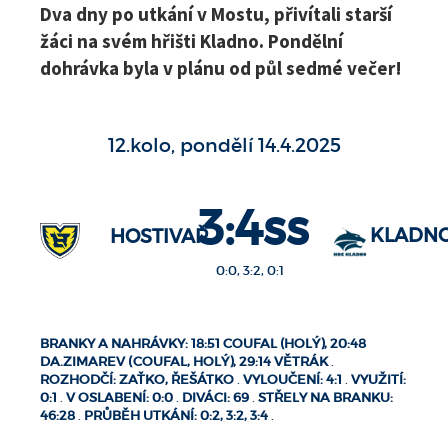
Dva dny po utkání v Mostu, přivítali starší
žáci na svém hřišti Kladno. Pondělní
dohrávka byla v plánu od půl sedmé večer!
12.kolo, pondělí 14.4.2025
3:4ss
KLADN
HOSTIVAŘ
0:0, 3:2, 0:1
BRANKY A NAHRÁVKY: 18:51 COUFAL (HOLÝ), 20:48
DA.ZIMAREV (COUFAL, HOLÝ), 29:14 VĚTRÁK
.
ROZHODČÍ: ZAŤKO, ŘEŠÁTKO
.
VYLOUČENÍ: 4:1
.
VYUŽITÍ:
0:1
.
V OSLABENÍ: 0:0
.
DIVÁCI: 69
.
STŘELY NA BRANKU:
46:28
.
PRŮBĚH UTKÁNÍ: 0:2, 3:2, 3:4
.