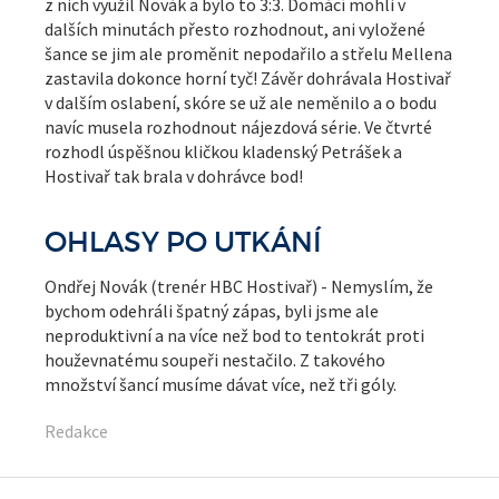
z nich využil Novák a bylo to 3:3. Domácí mohli v
dalších minutách přesto rozhodnout, ani vyložené
šance se jim ale proměnit nepodařilo a střelu Mellena
zastavila dokonce horní tyč! Závěr dohrávala Hostivař
v dalším oslabení, skóre se už ale neměnilo a o bodu
navíc musela rozhodnout nájezdová série. Ve čtvrté
rozhodl úspěšnou kličkou kladenský Petrášek a
Hostivař tak brala v dohrávce bod!
OHLASY PO UTKÁNÍ
Ondřej Novák (trenér HBC Hostivař) - Nemyslím, že
bychom odehráli špatný zápas, byli jsme ale
neproduktivní a na více než bod to tentokrát proti
houževnatému soupeři nestačilo. Z takového
množství šancí musíme dávat více, než tři góly.
Redakce