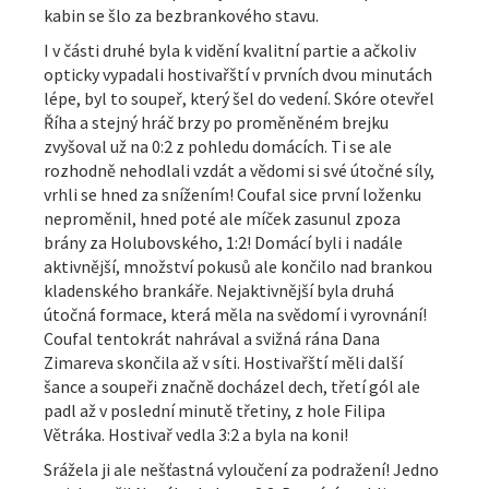
kabin se šlo za bezbrankového stavu.
I v části druhé byla k vidění kvalitní partie a ačkoliv
opticky vypadali hostivařští v prvních dvou minutách
lépe, byl to soupeř, který šel do vedení. Skóre otevřel
Říha a stejný hráč brzy po proměněném brejku
zvyšoval už na 0:2 z pohledu domácích. Ti se ale
rozhodně nehodlali vzdát a vědomi si své útočné síly,
vrhli se hned za snížením! Coufal sice první loženku
neproměnil, hned poté ale míček zasunul zpoza
brány za Holubovského, 1:2! Domácí byli i nadále
aktivnější, množství pokusů ale končilo nad brankou
kladenského brankáře. Nejaktivnější byla druhá
útočná formace, která měla na svědomí i vyrovnání!
Coufal tentokrát nahrával a svižná rána Dana
Zimareva skončila až v síti. Hostivařští měli další
šance a soupeři značně docházel dech, třetí gól ale
padl až v poslední minutě třetiny, z hole Filipa
Větráka. Hostivař vedla 3:2 a byla na koni!
Srážela ji ale nešťastná vyloučení za podražení! Jedno