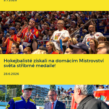
5.7.2026
Hokejbalisté získali na domácím Mistrovství
světa stříbrné medaile!
28.6.2026