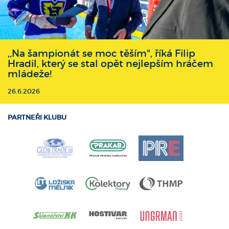
,,Na šampionát se moc těším", říká Filip
Hradil, který se stal opět nejlepším hráčem
mládeže!
26.6.2026
PARTNEŘI KLUBU