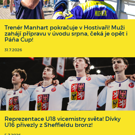
Trenér Manhart pokračuje v Hostivaři! Muži
zahájí přípravu v úvodu srpna, čeká je opět i
Páňa Cup!
31.7.2026
Reprezentace U18 vicemistry světa! Dívky
U16 přivezly z Sheffieldu bronz!