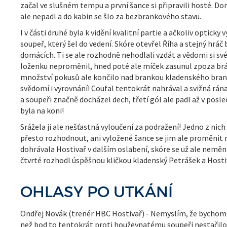
začal ve slušném tempu a první šance si připravili hosté. Do
ale nepadl a do kabin se šlo za bezbrankového stavu.
I v části druhé byla k vidění kvalitní partie a ačkoliv opticky
soupeř, který šel do vedení. Skóre otevřel Říha a stejný hrá
domácích. Ti se ale rozhodně nehodlali vzdát a vědomi si své 
loženku neproměnil, hned poté ale míček zasunul zpoza brán
množství pokusů ale končilo nad brankou kladenského brank
svědomí i vyrovnání! Coufal tentokrát nahrával a svižná rána 
a soupeři značně docházel dech, třetí gól ale padl až v posled
byla na koni!
Srážela ji ale nešťastná vyloučení za podražení! Jedno z nich
přesto rozhodnout, ani vyložené šance se jim ale proměnit n
dohrávala Hostivař v dalším oslabení, skóre se už ale neměn
čtvrté rozhodl úspěšnou kličkou kladenský Petrášek a Hostiv
OHLASY PO UTKÁNÍ
Ondřej Novák (trenér HBC Hostivař) - Nemyslím, že bychom o
než bod to tentokrát proti houževnatému soupeři nestačilo.