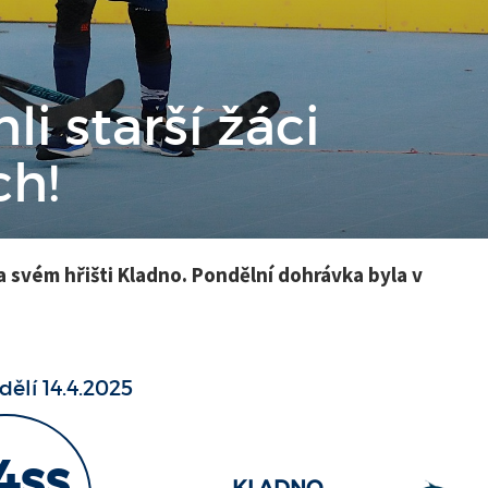
i starší žáci
ch!
na svém hřišti Kladno. Pondělní dohrávka byla v
dělí 14.4.2025
4ss