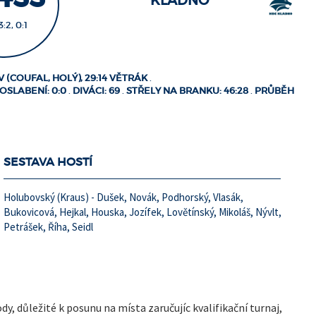
KLADNO
3:2, 0:1
 (COUFAL, HOLÝ), 29:14 VĚTRÁK
.
 OSLABENÍ: 0:0
.
DIVÁCI: 69
.
STŘELY NA BRANKU: 46:28
.
PRŮBĚH
SESTAVA HOSTÍ
Holubovský (Kraus) - Dušek, Novák, Podhorský, Vlasák,
Bukovicová, Hejkal, Houska, Jozífek, Lovětínský, Mikoláš, Nývlt,
Petrášek, Říha, Seidl
y, důležité k posunu na místa zaručujíc kvalifikační turnaj,