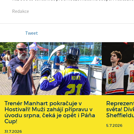
Redakce
Tweet
Trenér Manhart pokračuje v
Reprezent
Hostivaři! Muži zahájí přípravu v
světa! Dív
úvodu srpna, čeká je opět i Páňa
Sheffield
Cup!
5.7.2026
31.7.2026