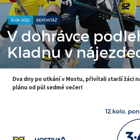
15.04.2025
REPORTÁŽ
V dohrávce podlehl
Kladnu v nájezde
Dva dny po utkání v Mostu, přivítali starší žáci 
plánu od půl sedmé večer!
12.kolo, pon
3: