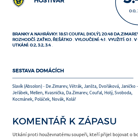
HOSTIVAŘ
0:0, 
BRANKY A NAHRÁVKY: 18:51 COUFAL (HOLÝ), 20:48 DA.ZIMAREV
ROZHODČÍ: ZAŤKO, ŘEŠÁTKO
.
VYLOUČENÍ: 4:1
.
VYUŽITÍ: 0:1
.
V
UTKÁNÍ: 0:2, 3:2, 3:4
.
SESTAVA DOMÁCÍCH
Slavík (Absolon) - De.Zimarev, Větrák, Janšta, Dvořáková, Janičko -
Jeřábek, Mellen, Kvasnička, Da.Zimarev, Coufal, Holý, Svoboda,
Kocmánek, Poláček, Novák, Kolář
KOMENTÁŘ K ZÁPASU
Utkání proti houževnatému soupeři, kteří přijel bojovat o bod