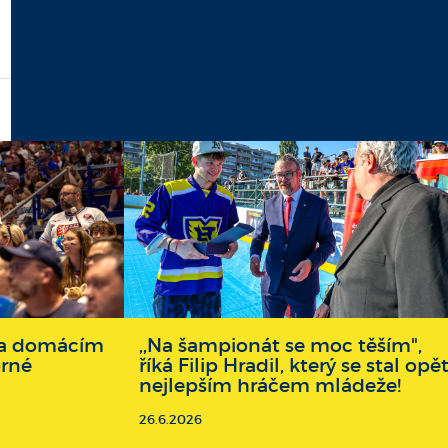
 na domácím
,,Na šampionát se moc těším",
brné
říká Filip Hradil, který se stal opě
nejlepším hráčem mládeže!
26.6.2026