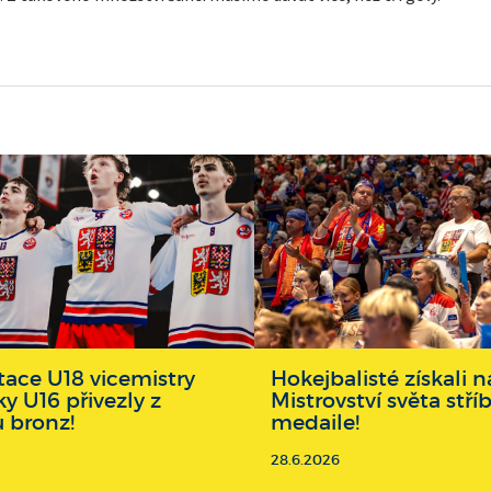
ace U18 vicemistry
Hokejbalisté získali
ky U16 přivezly z
Mistrovství světa stří
u bronz!
medaile!
28.6.2026