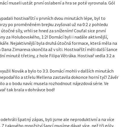
mácí museli ustát první oslabení a hra se poté vyrovnala. Gól
 vypadali hostivařští v prvních dvou minutách lépe, byl to
č brzy po proměněném brejku zvyšoval už na 0:2 z pohledu
útočné síly, vrhli se hned za snížením! Coufal sice první
y za Holubovského, 1:2! Domácí byli i nadále aktivnější,
áře. Nejaktivnější byla druhá útočná formace, která měla na
Dana Zimareva skončila až v síti. Hostivařští měli další šance
ní minutě třetiny, z hole Filipa Větráka. Hostivař vedla 3:2 a
 využil Novák a bylo to 3:3. Domácí mohli v dalších minutách
epodařilo a střelu Mellena zastavila dokonce horní tyč! Závěr
ilo a o bodu navíc musela rozhodnout nájezdová série. Ve
ař tak brala v dohrávce bod!
dehráli špatný zápas, byli jsme ale neproduktivní a na více
 Z takového množství šancí musíme dávat více, než tři góly.