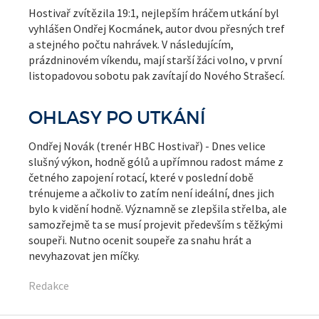
Hostivař zvítězila 19:1, nejlepším hráčem utkání byl
vyhlášen Ondřej Kocmánek, autor dvou přesných tref
a stejného počtu nahrávek. V následujícím,
prázdninovém víkendu, mají starší žáci volno, v první
listopadovou sobotu pak zavítají do Nového Strašecí.
OHLASY PO UTKÁNÍ
Ondřej Novák (trenér HBC Hostivař) - Dnes velice
slušný výkon, hodně gólů a upřímnou radost máme z
četného zapojení rotací, které v poslední době
trénujeme a ačkoliv to zatím není ideální, dnes jich
bylo k vidění hodně. Významně se zlepšila střelba, ale
samozřejmě ta se musí projevit především s těžkými
soupeři. Nutno ocenit soupeře za snahu hrát a
nevyhazovat jen míčky.
Redakce