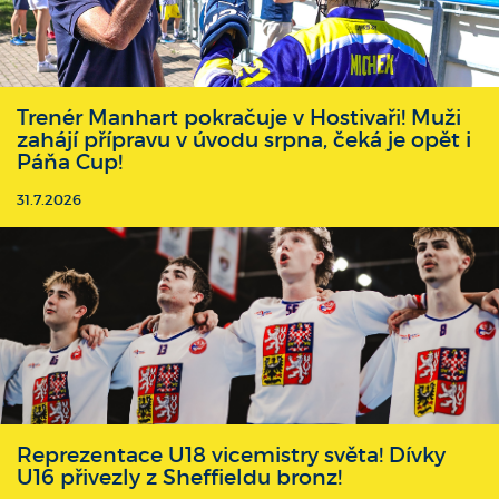
Trenér Manhart pokračuje v Hostivaři! Muži
zahájí přípravu v úvodu srpna, čeká je opět i
Páňa Cup!
31.7.2026
Reprezentace U18 vicemistry světa! Dívky
U16 přivezly z Sheffieldu bronz!