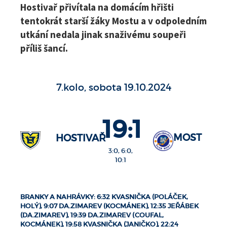
Hostivař přivítala na domácím hřišti
tentokrát starší žáky Mostu a v odpoledním
utkání nedala jinak snaživému soupeři
příliš šancí.
7.kolo, sobota 19.10.2024
19:1
MOST
HOSTIVAŘ
3:0, 6:0,
10:1
BRANKY A NAHRÁVKY: 6:32 KVASNIČKA (POLÁČEK,
HOLÝ), 9:07 DA.ZIMAREV (KOCMÁNEK), 12:35 JEŘÁBEK
(DA.ZIMAREV), 19:39 DA.ZIMAREV (COUFAL,
KOCMÁNEK), 19:58 KVASNIČKA (JANIČKO), 22:24