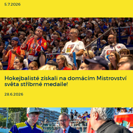
5.7.2026
Hokejbalisté získali na domácím Mistrovství
světa stříbrné medaile!
28.6.2026