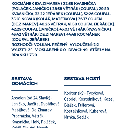
KOCMÁNEK (DA.ZIMAREV), 22:55 KVASNIČKA
(POLÁČEK, JANIČKO), 28:38 VĚTRÁK (COUFAL), 29:59
KVASNIČKA, 32:22 JEŘÁBEK (COUFAL), 32:26 COUFAL,
35:01 NOVÁK (KOLÁŘ, MATĚJKOVÁ), 36:17 COUFAL
(DE.ZIMAREV), 40:26 VĚTRÁK, 41:58 COUFAL (JEŘÁBEK),
42:29 COUFAL (JANIČKO), 43:03 VĚTRÁK (KVASNIČKA),
43:42 VĚTRÁK (DE.ZIMAREV), 44:49 KOCMÁNEK
(COUFAL, JEŘÁBEK)
.
ROZHODČÍ: VOLKÁN, PEČENÝ
.
VYLOUČENÍ: 2:2
.
VYUŽITÍ: 2:1
.
V OSLABENÍ: 0:0
.
DIVÁCI: 49
.
STŘELY NA
BRANKU: 75:9
.
SESTAVA
SESTAVA HOSTÍ
DOMÁCÍCH
Koritenský - Fycýková,
Absolon (od 24. Slavík) -
Gabriel, Kostelníková, Kozel,
Janičko, Janšta, Dvořáková,
Blažek, Fulierová,
Matějková, De.Zimarev,
Kostelníková, Kuberová,
Procházka, Větrák -
Mrnka, Sedlák
Kvasnička, Holý, Poláček,
Kolář, Dlouhý, Novák,