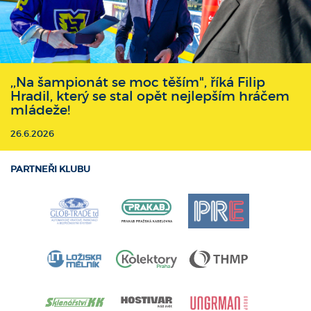
,,Na šampionát se moc těším", říká Filip
Hradil, který se stal opět nejlepším hráčem
mládeže!
26.6.2026
PARTNEŘI KLUBU