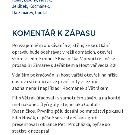
Jeřábek, Kocmánek,
Da.Zimarev, Coufal
KOMENTÁŘ K ZÁPASU
Po vzájemném oťukávání a zjištění, že se utkání
opravdu bude odehrávat v režii domácích, otevřel
skóre v sedmé minutě Kvasnička. V první třetině se
prosadili i Zimarev s Jeřábkem a Hostivař vedla 3:0!
V dalším pokračování si hostivařští otevřeli na hřišti
doslova střelnici a své první trefy v sezóně
zaznamenali například i Kocmánek s Větrákem.
Filip Větrák úřadoval i v samotném závěru a na kontě
měl nakonec čtyři góly, stejně jako Coufal s
Kvasničkou. Prvního gólu dosáhl po množství pokusů i
Filip Novák, úspěšně se ve starší kategorii
presentoval i obránce Petr Procházka, byť se do
statistik nezapsal.