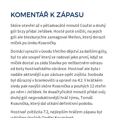
KOMENTÁŘ K ZÁPASU
Skóre otevřel až v pětadvacáté minutě Coufal a druhý
gól brzy přidal Jeřábek. Hosté poté snížili, na jejich
gól ale bleskurychle zareagoval Mellen, který dorazil
míček po úniku Kvasničky.
Domácí vyrazili v úvodu třetího dějství za dalšími góly,
byl to ale soupeř který se radoval jako první, když se
míček dostal za záda Slavíka po nešťastném odrazu
od boty hostivařského obránce. Hostivař ale byla i
nadále aktivnější a po zásluze opět zvýšila. Svoboda
byl důrazný v brankovišti a upravil na 4:2. V krátkém
sledu pak navýšil skóre Kvasnička a pouhých 12 vteřin
po něm i Jeřábek. Ve dvaačtyřicáté minutě přidal svůj
druhý gól nejproduktivnější hráč týmu, Tomáš
Kvasnička, který dal utkání definitivní podobu.
Hostivař zvítězila 7:2, nejlepším hráčem zápasu byl
vyhlášen útočník Ondřej Kocmánek.