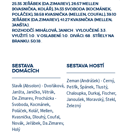
25:35 JEŘÁBEK (DA.ZIMAREV), 26:57 MELLEN
(KVASNIČKA, KOLÁŘ), 34:33 SVOBODA (KOCMÁNEK,
POLÁČEK), 38:58 KVASNIČKA (MELLEN, COUFAL), 39:10
JEŘÁBEK (DA.ZIMAREV), 41:27 KVASNIČKA (MELLEN,
JANŠTA)
.
ROZHODČÍ: MIHÁLOVÁ, JANICH
.
VYLOUČENÍ: 3:3
.
VYUŽITÍ: 1:0
.
V OSLABENÍ: 1:0
.
DIVÁCI: 68
.
STŘELY NA
BRANKU: 50:18
.
SESTAVA
SESTAVA HOSTÍ
DOMÁCÍCH
Zeman (Andrášek) - Černý,
Slavík (Absolon) - Dvořáková,
Petřík, Špánek, Tlustý,
Janšta, Janičko, Větrák,
Chaloupka, Durkaj, Fischer,
De.Zimarev, Procházka -
Janoušek, Moravský, Štekl,
Svoboda, Kocmánek,
Železný
Poláček, Kolář, Mellen,
Kvasnička, Dlouhý, Coufal,
Novák, Jeřábek, Da.Zimarev,
Holý