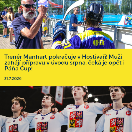
Trenér Manhart pokračuje v Hostivaři! Muži
zahájí přípravu v úvodu srpna, čeká je opět i
Páňa Cup!
31.7.2026