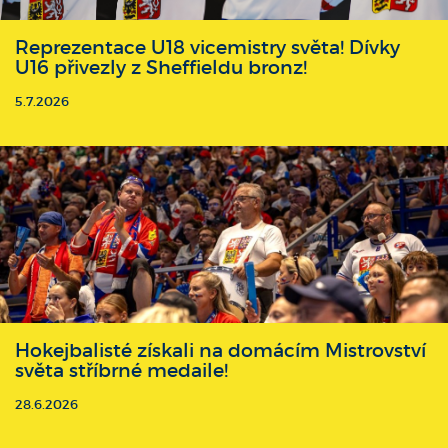
Reprezentace U18 vicemistry světa! Dívky
U16 přivezly z Sheffieldu bronz!
5.7.2026
Hokejbalisté získali na domácím Mistrovství
světa stříbrné medaile!
28.6.2026