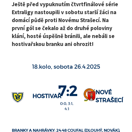
Ještě před vypuknutím čtvrtfinálové série
Extraligy nastoupili v sobotu starší žáci na
domácí půdě proti Novému Strašecí. Na
první gól se čekalo až do druhé poloviny
klání, hosté úspěšně bránili, ale nebáli se
hostivařskou branku ani ohrozit!
18.kolo, sobota 26.4.2025
7:2
NOVÉ
HOSTIVAŘ
STRAŠECÍ
0:0, 3:1,
4:1
BRANKY A NAHRÁVKY: 24:48 COUFAL (DLOUHÝ, NOVÁK),