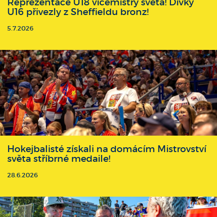
Reprezentace U18 vicemistry světa! Dívky
U16 přivezly z Sheffieldu bronz!
5.7.2026
Hokejbalisté získali na domácím Mistrovství
světa stříbrné medaile!
28.6.2026