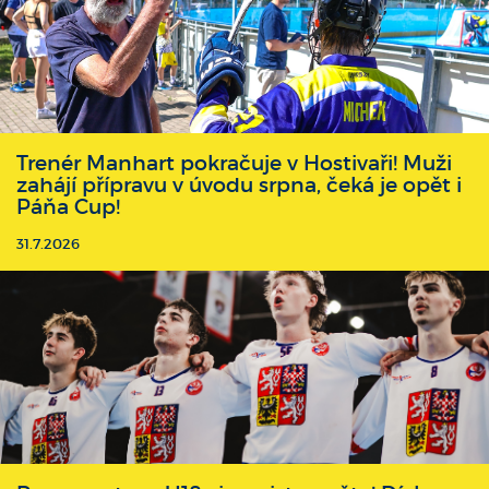
Trenér Manhart pokračuje v Hostivaři! Muži
zahájí přípravu v úvodu srpna, čeká je opět i
Páňa Cup!
31.7.2026