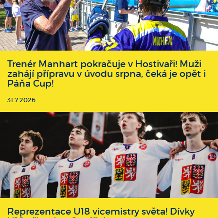
Trenér Manhart pokračuje v Hostivaři! Muži
zahájí přípravu v úvodu srpna, čeká je opět i
Páňa Cup!
31.7.2026
Reprezentace U18 vicemistry světa! Dívky