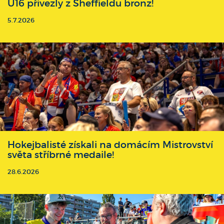
U16 přivezly z Sheffieldu bronz!
5.7.2026
Hokejbalisté získali na domácím Mistrovství
světa stříbrné medaile!
28.6.2026