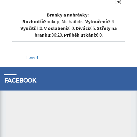
1:0)
Branky a nahrávky:
.
Rozhodčí:
Soukup, Michailidis.
Vyloučení:
3:4.
Využití:
1:0.
V oslabení:
0:0.
Diváci:
65.
Střely na
branku:
36:20.
Průběh utkání:
6:0.
Tweet
FACEBOOK