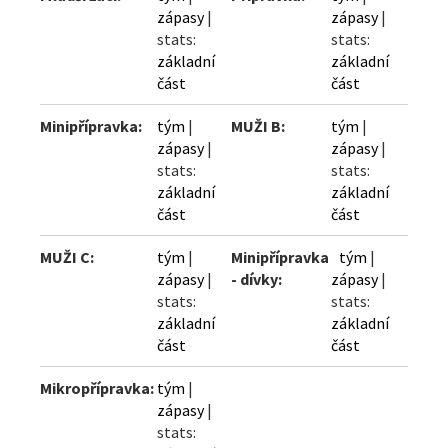
zápasy
|
zápasy
|
stats:
stats:
základní
základní
část
část
Minipřípravka:
tým
|
MUŽI B:
tým
|
zápasy
|
zápasy
|
stats:
stats:
základní
základní
část
část
MUŽI C:
tým
|
Minipřípravka
tým
|
zápasy
|
- dívky:
zápasy
|
stats:
stats:
základní
základní
část
část
Mikropřípravka:
tým
|
zápasy
|
stats: