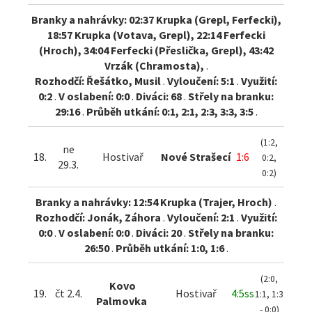
Branky a nahrávky: 02:37 Krupka (Grepl, Ferfecki),
18:57 Krupka (Votava, Grepl), 22:14 Ferfecki
(Hroch), 34:04 Ferfecki (Přeslička, Grepl), 43:42
Vrzák (Chramosta),
.
Rozhodčí: Řešátko, Musil
.
Vyloučení: 5:1
.
Využití:
0:2
.
V oslabení: 0:0
.
Diváci: 68
.
Střely na branku:
29:16
.
Průběh utkání: 0:1, 2:1, 2:3, 3:3, 3:5
.
(1:2,
ne
18.
Hostivař
Nové Strašecí
1:6
0:2,
29.3.
0:2)
Branky a nahrávky: 12:54 Krupka (Trajer, Hroch)
.
Rozhodčí: Jonák, Záhora
.
Vyloučení: 2:1
.
Využití:
0:0
.
V oslabení: 0:0
.
Diváci: 20
.
Střely na branku:
26:50
.
Průběh utkání: 1:0, 1:6
.
(2:0,
Kovo
19.
čt 2.4.
Hostivař
4:5ss
1:1, 1:3
Palmovka
- 0:0)