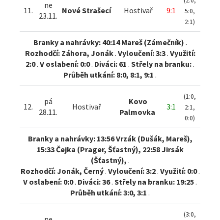
(2:0,
ne
11.
Nové Strašecí
Hostivař
9:1
5:0,
23.11.
2:1)
Branky a nahrávky: 40:14 Mareš (Zámečník)
.
Rozhodčí: Záhora, Jonák
.
Vyloučení: 3:3
.
Využití:
2:0
.
V oslabení: 0:0
.
Diváci: 61
.
Střely na branku:
.
Průběh utkání: 8:0, 8:1, 9:1
.
(1:0,
pá
Kovo
12.
Hostivař
3:1
2:1,
28.11.
Palmovka
0:0)
Branky a nahrávky: 13:56 Vrzák (Dušák, Mareš),
15:33 Čejka (Prager, Šťastný), 22:58 Jirsák
(Šťastný),
.
Rozhodčí: Jonák, Černý
.
Vyloučení: 3:2
.
Využití: 0:0
.
V oslabení: 0:0
.
Diváci: 36
.
Střely na branku: 19:25
.
Průběh utkání: 3:0, 3:1
.
(3:0,
ne