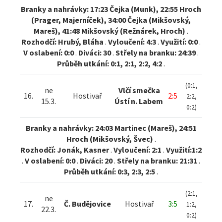
Branky a nahrávky: 17:23 Čejka (Munk), 22:55 Hroch
(Prager, Majerníček), 34:00 Čejka (Mikšovský,
Mareš), 41:48 Mikšovský (Režnárek, Hroch)
.
Rozhodčí: Hrubý, Bláha
.
Vyloučení: 4:3
.
Využití: 0:0
.
V oslabení: 0:0
.
Diváci: 30
.
Střely na branku: 24:39
.
Průběh utkání: 0:1, 2:1, 2:2, 4:2
.
(0:1,
ne
Vlčí smečka
16.
Hostivař
2:5
2:2,
15.3.
Ústí n. Labem
0:2)
Branky a nahrávky: 24:03 Martinec (Mareš), 24:51
Hroch (Mikšovský, Švec)
.
Rozhodčí: Jonák, Kasner
.
Vyloučení: 2:1
.
Využití:1:2
.
V oslabení: 0:0
.
Diváci: 20
.
Střely na branku: 21:31
.
Průběh utkání: 0:3, 2:3, 2:5
.
(2:1,
ne
17.
Č. Budějovice
Hostivař
3:5
1:2,
22.3.
0:2)