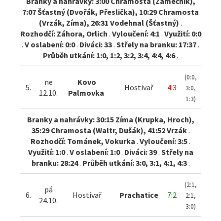
Branky a nahrávky: 3:00 Chramosta (Zámečník),
7:07 Šťastný (Dvořák, Přeslička), 10:29 Chramosta
(Vrzák, Zíma), 26:31 Vodehnal (Šťastný)
.
Rozhodčí: Záhora, Orlich
.
Vyloučení: 4:1
.
Využití: 0:0
.
V oslabení: 0:0
.
Diváci: 33
.
Střely na branku: 17:37
.
Průběh utkání: 1:0, 1:2, 3:2, 3:4, 4:4, 4:6
.
(0:0,
ne
Kovo
5.
Hostivař
4:3
3:0,
12.10.
Palmovka
1:3)
Branky a nahrávky: 30:15 Zíma (Krupka, Hroch),
35:29 Chramosta (Waltr, Dušák), 41:52 Vrzák
.
Rozhodčí: Tománek, Vokurka
.
Vyloučení: 3:5
.
Využití: 1:0
.
V oslabení: 1:0
.
Diváci: 39
.
Střely na
branku: 28:24
.
Průběh utkání: 3:0, 3:1, 4:1, 4:3
.
(2:1,
pá
6.
Hostivař
Prachatice
7:2
2:1,
24.10.
3:0)