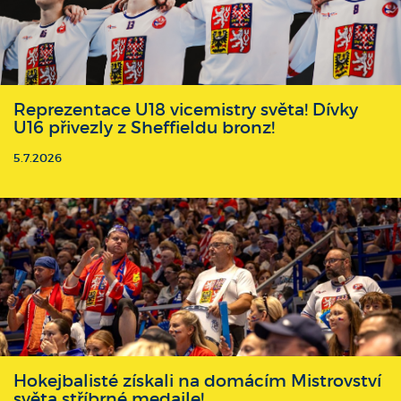
Reprezentace U18 vicemistry světa! Dívky
U16 přivezly z Sheffieldu bronz!
5.7.2026
Hokejbalisté získali na domácím Mistrovství
světa stříbrné medaile!