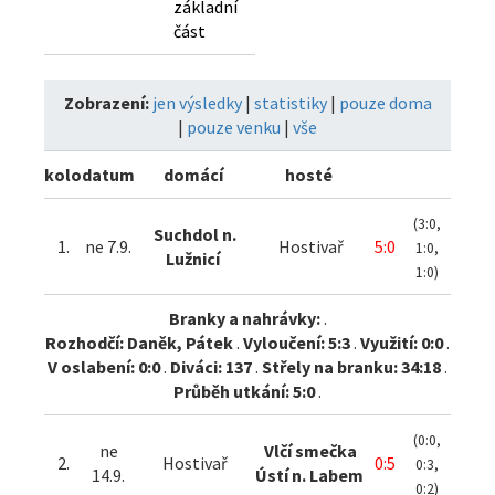
základní
část
Zobrazení:
jen výsledky
|
statistiky
|
pouze doma
|
pouze venku
|
vše
kolo
datum
domácí
hosté
(3:0,
Suchdol n.
1.
ne 7.9.
Hostivař
5:0
1:0,
Lužnicí
1:0)
Branky a nahrávky:
.
Rozhodčí: Daněk, Pátek
.
Vyloučení: 5:3
.
Využití: 0:0
.
V oslabení: 0:0
.
Diváci: 137
.
Střely na branku: 34:18
.
Průběh utkání: 5:0
.
(0:0,
ne
Vlčí smečka
2.
Hostivař
0:5
0:3,
14.9.
Ústí n. Labem
0:2)