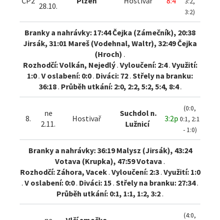
ČP2
Plzeň
Hostivař
8:4
3:2,
28.10.
3:2)
Branky a nahrávky: 17:44 Čejka (Zámečník), 20:38
Jirsák, 31:01 Mareš (Vodehnal, Waltr), 32:49 Čejka
(Hroch)
.
Rozhodčí: Volkán, Nejedlý
.
Vyloučení: 2:4
.
Využití:
1:0
.
V oslabení: 0:0
.
Diváci: 72
.
Střely na branku:
36:18
.
Průběh utkání: 2:0, 2:2, 5:2, 5:4, 8:4
.
(0:0,
ne
Suchdol n.
8.
Hostivař
3:2p
0:1, 2:1
2.11.
Lužnicí
- 1:0)
Branky a nahrávky: 36:19 Malysz (Jirsák), 43:24
Votava (Krupka), 47:59 Votava
.
Rozhodčí: Záhora, Vacek
.
Vyloučení: 2:3
.
Využití: 1:0
.
V oslabení: 0:0
.
Diváci: 15
.
Střely na branku: 27:34
.
Průběh utkání: 0:1, 1:1, 1:2, 3:2
.
(4:0,