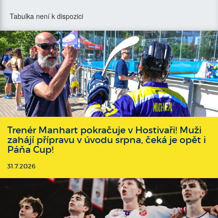
Tabulka není k dispozici
Trenér Manhart pokračuje v Hostivaři! Muži
zahájí přípravu v úvodu srpna, čeká je opět i
Páňa Cup!
31.7.2026