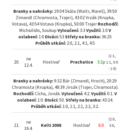
Branky a nahrávky:
19:04 Skála (Waltr, Mareš), 39:50
Zimandl (Chramosta, Trajer), 43:02 Vrzák (Krupka,
Votava), 43:54 Votava (Krupka), 50:00 Trajer
Rozhodčí:
Michailidis, Soukup
Vyloučení:
3:3
Využití:
1:0
V
oslabení:
1:0
Diváci:
53
Střely na branku:
36:25
Průběh utkání:
2:0, 2:1, 4:1, 4:5
(1:1,
ne
20.
Hostivař
Prachatice
3:2p
1:1, 0:0
12.4.
- 1:0)
Branky a nahrávky:
9:32 Bár (Zimandl, Hroch), 20:29
Chramosta (Krupka), 48:39 Jirsák (Trajer, Chramosta).
Rozhodčí:
Cícha, Jonák.
Vyloučení:
4:2.
Využití:
0:1.
V
oslabení:
1:0.
Diváci:
50.
Střely na branku:
43:24.
Průběh utkání:
1:0, 1:1, 2:1, 2:2, 3:2.
(2:0,
ne
21.
Kelti 2008
Hostivař
6:0
3:0,
19.4.