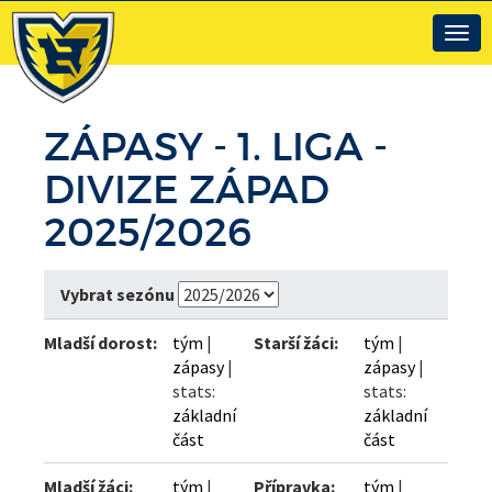
Togg
navig
ZÁPASY -
1. LIGA -
DIVIZE ZÁPAD
2025/2026
Vybrat sezónu
Mladší dorost:
tým
|
Starší žáci:
tým
|
zápasy
|
zápasy
|
stats:
stats:
základní
základní
část
část
Mladší žáci:
tým
|
Přípravka:
tým
|