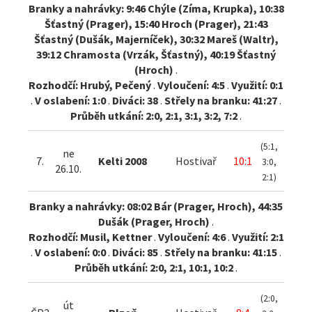
Branky a nahrávky: 9:46 Chýle (Zíma, Krupka), 10:38
Šťastný (Prager), 15:40 Hroch (Prager), 21:43
Šťastný (Dušák, Majerníček), 30:32 Mareš (Waltr),
39:12 Chramosta (Vrzák, Šťastný), 40:19 Šťastný
(Hroch)
.
Rozhodčí: Hrubý, Pečený
.
Vyloučení: 4:5
.
Využití: 0:1
.
V oslabení: 1:0
.
Diváci: 38
.
Střely na branku: 41:27
.
Průběh utkání: 2:0, 2:1, 3:1, 3:2, 7:2
.
(5:1,
ne
7.
Kelti 2008
Hostivař
10:1
3:0,
26.10.
2:1)
Branky a nahrávky: 08:02 Bár (Prager, Hroch), 44:35
Dušák (Prager, Hroch)
.
Rozhodčí: Musil, Kettner
.
Vyloučení: 4:6
.
Využití: 2:1
.
V oslabení: 0:0
.
Diváci: 85
.
Střely na branku: 41:15
.
Průběh utkání: 2:0, 2:1, 10:1, 10:2
.
(2:0,
út