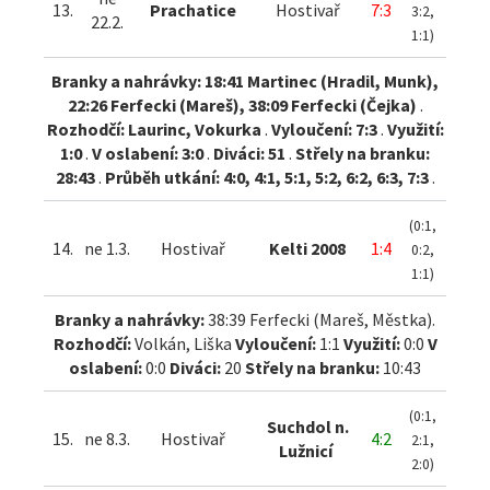
13.
Prachatice
Hostivař
7:3
3:2,
22.2.
1:1)
Branky a nahrávky: 18:41 Martinec (Hradil, Munk),
22:26 Ferfecki (Mareš), 38:09 Ferfecki (Čejka)
.
Rozhodčí: Laurinc, Vokurka
.
Vyloučení: 7:3
.
Využití:
1:0
.
V oslabení: 3:0
.
Diváci: 51
.
Střely na branku:
28:43
.
Průběh utkání: 4:0, 4:1, 5:1, 5:2, 6:2, 6:3, 7:3
.
(0:1,
14.
ne 1.3.
Hostivař
Kelti 2008
1:4
0:2,
1:1)
Branky a nahrávky:
38:39 Ferfecki (Mareš, Městka).
Rozhodčí:
Volkán, Liška
Vyloučení:
1:1
Využití:
0:0
V
oslabení:
0:0
Diváci:
20
Střely na branku:
10:43
(0:1,
Suchdol n.
15.
ne 8.3.
Hostivař
4:2
2:1,
Lužnicí
2:0)