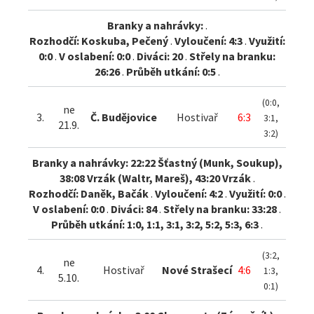
Branky a nahrávky:
.
Rozhodčí: Koskuba, Pečený
.
Vyloučení: 4:3
.
Využití:
0:0
.
V oslabení: 0:0
.
Diváci: 20
.
Střely na branku:
26:26
.
Průběh utkání: 0:5
.
(0:0,
ne
3.
Č. Budějovice
Hostivař
6:3
3:1,
21.9.
3:2)
Branky a nahrávky: 22:22 Šťastný (Munk, Soukup),
38:08 Vrzák (Waltr, Mareš), 43:20 Vrzák
.
Rozhodčí: Daněk, Bačák
.
Vyloučení: 4:2
.
Využití: 0:0
.
V oslabení: 0:0
.
Diváci: 84
.
Střely na branku: 33:28
.
Průběh utkání: 1:0, 1:1, 3:1, 3:2, 5:2, 5:3, 6:3
.
(3:2,
ne
4.
Hostivař
Nové Strašecí
4:6
1:3,
5.10.
0:1)