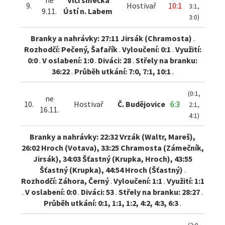
ne
Vlčí smečka
9.
Hostivař
10:1
3:1,
9.11.
Ústí n. Labem
3:0)
Branky a nahrávky: 27:11 Jirsák (Chramosta)
.
Rozhodčí: Pečený, Šafařík
.
Vyloučení: 0:1
.
Využití:
0:0
.
V oslabení: 1:0
.
Diváci: 28
.
Střely na branku:
36:22
.
Průběh utkání: 7:0, 7:1, 10:1
.
(0:1,
ne
10.
Hostivař
Č. Budějovice
6:3
2:1,
16.11.
4:1)
Branky a nahrávky: 22:32 Vrzák (Waltr, Mareš),
26:02 Hroch (Votava), 33:25 Chramosta (Zámečník,
Jirsák), 34:03 Šťastný (Krupka, Hroch), 43:55
Šťastný (Krupka), 44:54 Hroch (Šťastný)
.
Rozhodčí: Záhora, Černý
.
Vyloučení: 1:1
.
Využití: 1:1
.
V oslabení: 0:0
.
Diváci: 53
.
Střely na branku: 28:27
.
Průběh utkání: 0:1, 1:1, 1:2, 4:2, 4:3, 6:3
.