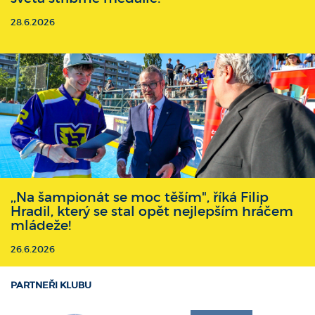
28.6.2026
,,Na šampionát se moc těším", říká Filip
Hradil, který se stal opět nejlepším hráčem
mládeže!
26.6.2026
PARTNEŘI KLUBU