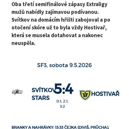
Oba třetí semifinálové zápasy Extraligy
mužů nabídly zajímavou podívanou.
Svítkov na domácím hřišti zabojoval a po
otočení skóre už to byla vždy Hostivař,
která se musela dotahovat a nakonec
neuspěla.
SF3, sobota 9.5.2026
5:4
SVÍTKOV
HOSTIVAŘ
STARS
0:1, 2:1,
3:2
BRANKY A NAHRÁVKY: 13:33 ČEJKA (DIVIŠ, PRŮCHA),