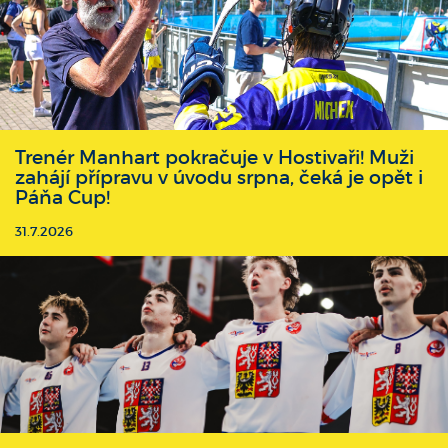
Trenér Manhart pokračuje v Hostivaři! Muži
zahájí přípravu v úvodu srpna, čeká je opět i
Páňa Cup!
31.7.2026