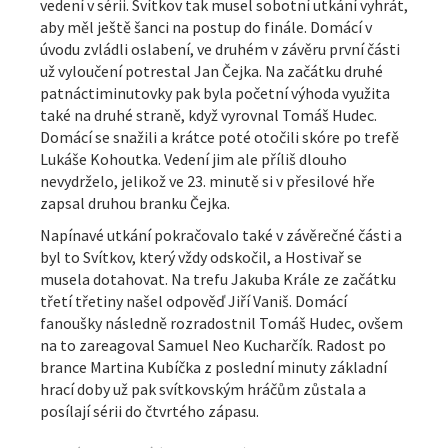
vedení v sérii. Svítkov tak musel sobotní utkání vyhrát,
aby měl ještě šanci na postup do finále. Domácí v
úvodu zvládli oslabení, ve druhém v závěru první části
už vyloučení potrestal Jan Čejka. Na začátku druhé
patnáctiminutovky pak byla početní výhoda využita
také na druhé straně, když vyrovnal Tomáš Hudec.
Domácí se snažili a krátce poté otočili skóre po trefě
Lukáše Kohoutka. Vedení jim ale příliš dlouho
nevydrželo, jelikož ve 23. minutě si v přesilové hře
zapsal druhou branku Čejka.
Napínavé utkání pokračovalo také v závěrečné části a
byl to Svítkov, který vždy odskočil, a Hostivař se
musela dotahovat. Na trefu Jakuba Krále ze začátku
třetí třetiny našel odpověď Jiří Vaniš. Domácí
fanoušky následně rozradostnil Tomáš Hudec, ovšem
na to zareagoval Samuel Neo Kucharčík. Radost po
brance Martina Kubíčka z poslední minuty základní
hrací doby už pak svítkovským hráčům zůstala a
posílají sérii do čtvrtého zápasu.