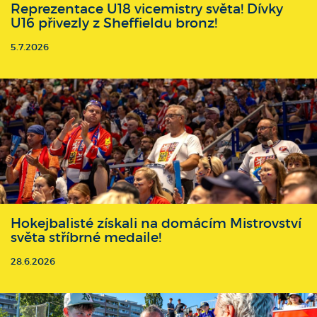
Reprezentace U18 vicemistry světa! Dívky
U16 přivezly z Sheffieldu bronz!
5.7.2026
Hokejbalisté získali na domácím Mistrovství
světa stříbrné medaile!
28.6.2026