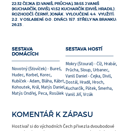
22:32 ČEJKA (D.VANIŠ, PRŮCHA), 38:55 J.VANIŠ
(KUCHARČÍK, DIVIŠ), 41:52 KUCHARČÍK (DIVIŠ, HRADIL)
.
ROZHODČÍ: ČERNÝ, JONÁK
.
VYLOUČENÍ: 4:4
.
VYUŽITÍ:
2:2
.
V OSLABENÍ: 0:0
.
DIVÁCI: 157
.
STŘELY NA BRANKU:
26:23
.
SESTAVA
SESTAVA HOSTÍ
DOMÁCÍCH
Mokry (Štoural) - Číž, Hrabár,
Novotný (Šťovíček) - Bureš,
Průcha, Sloup, Urbanec,
Hudec, Korbel, Korec,
Vaniš Daniel - Čejka, Diviš,
Kubíček - Adam, Bláha, Kábrt,
Dostál, Hradil, Hroch,
Kohoutek, Král, Matýs Daniel,
Kucharčík, Pátek, Šmerha,
Matýs Ondřej, Peca, Rosůlek
Vaniš Jiří, Vrzák
KOMENTÁŘ K ZÁPASU
Hostivař si do východních Čech přivezla dvoubodové