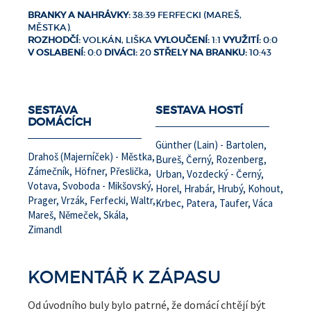
BRANKY A NAHRÁVKY:
38:39 FERFECKI (MAREŠ,
MĚSTKA).
ROZHODČÍ:
VOLKÁN, LIŠKA
VYLOUČENÍ:
1:1
VYUŽITÍ:
0:0
V OSLABENÍ:
0:0
DIVÁCI:
20
STŘELY NA BRANKU:
10:43
SESTAVA
SESTAVA HOSTÍ
DOMÁCÍCH
Günther (Lain) - Bartolen,
Drahoš (Majerníček) - Městka,
Bureš, Černý, Rozenberg,
Zámečník, Höfner, Přeslička,
Urban, Vozdecký - Černý,
Votava, Svoboda - Mikšovský,
Horel, Hrabár, Hrubý, Kohout,
Prager, Vrzák, Ferfecki, Waltr,
Krbec, Patera, Taufer, Váca
Mareš, Němeček, Skála,
Zimandl
KOMENTÁŘ K ZÁPASU
Od úvodního buly bylo patrné, že domácí chtějí být