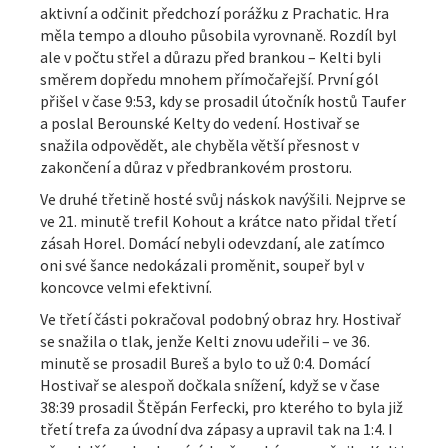
aktivní a odčinit předchozí porážku z Prachatic. Hra
měla tempo a dlouho působila vyrovnaně. Rozdíl byl
ale v počtu střel a důrazu před brankou – Kelti byli
směrem dopředu mnohem přímočařejší. První gól
přišel v čase 9:53, kdy se prosadil útočník hostů Taufer
a poslal Berounské Kelty do vedení. Hostivař se
snažila odpovědět, ale chyběla větší přesnost v
zakončení a důraz v předbrankovém prostoru.
Ve druhé třetině hosté svůj náskok navýšili. Nejprve se
ve 21. minutě trefil Kohout a krátce nato přidal třetí
zásah Horel. Domácí nebyli odevzdaní, ale zatímco
oni své šance nedokázali proměnit, soupeř byl v
koncovce velmi efektivní.
Ve třetí části pokračoval podobný obraz hry. Hostivař
se snažila o tlak, jenže Kelti znovu udeřili – ve 36.
minutě se prosadil Bureš a bylo to už 0:4. Domácí
Hostivař se alespoň dočkala snížení, když se v čase
38:39 prosadil Štěpán Ferfecki, pro kterého to byla již
třetí trefa za úvodní dva zápasy a upravil tak na 1:4. I