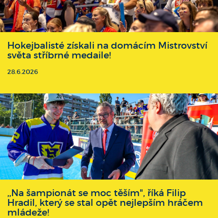
Hokejbalisté získali na domácím Mistrovství
světa stříbrné medaile!
28.6.2026
,,Na šampionát se moc těším", říká Filip
Hradil, který se stal opět nejlepším hráčem
mládeže!