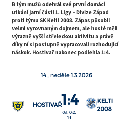
B tým mužů odehrál své první domácí
utkání jarní části 1. Ligy – Divize Západ
proti týmu SK Kelti 2008. Zápas působil
velmi vyrovnaným dojmem, ale hosté měli
výrazně vyšší střeleckou aktivitu a právě
díky ní si postupně vypracovali rozhodující
náskok. Hostivař nakonec podlehla 1:4.
14., neděle 1.3.2026
1:4
KELTI
HOSTIVAŘ
2008
0:1, 0:2,
1:1