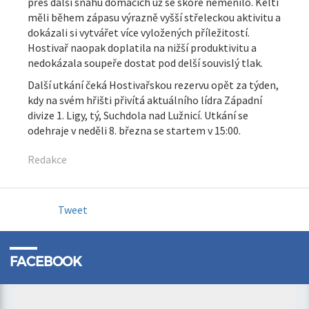
přes další snahu domácích už se skóre neměnilo. Kelti
měli během zápasu výrazně vyšší střeleckou aktivitu a
dokázali si vytvářet více vyložených příležitostí.
Hostivař naopak doplatila na nižší produktivitu a
nedokázala soupeře dostat pod delší souvislý tlak.
Další utkání čeká Hostivařskou rezervu opět za týden,
kdy na svém hřišti přivítá aktuálního lídra Západní
divize 1. Ligy, tý, Suchdola nad Lužnicí. Utkání se
odehraje v neděli 8. března se startem v 15:00.
Redakce
Tweet
FACEBOOK