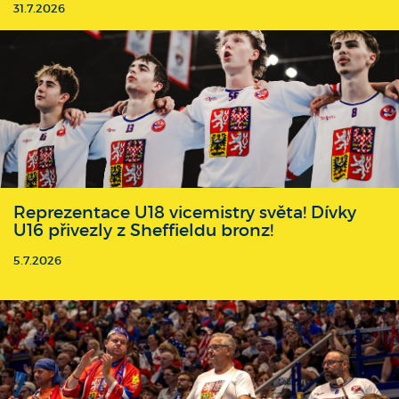
31.7.2026
Reprezentace U18 vicemistry světa! Dívky
U16 přivezly z Sheffieldu bronz!
5.7.2026