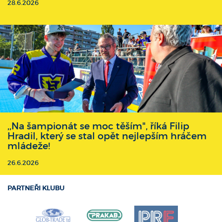
28.6.2026
,,Na šampionát se moc těším", říká Filip
Hradil, který se stal opět nejlepším hráčem
mládeže!
26.6.2026
PARTNEŘI KLUBU