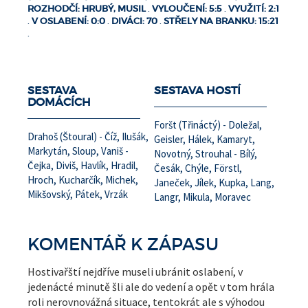
ROZHODČÍ: HRUBÝ, MUSIL
.
VYLOUČENÍ: 5:5
.
VYUŽITÍ: 2:1
.
V OSLABENÍ: 0:0
.
DIVÁCI: 70
.
STŘELY NA BRANKU: 15:21
.
SESTAVA
SESTAVA HOSTÍ
DOMÁCÍCH
Foršt (Třináctý) - Doležal,
Drahoš (Štoural) - Číž, Ilušák,
Geisler, Hálek, Kamaryt,
Markytán, Sloup, Vaniš -
Novotný, Strouhal - Bílý,
Čejka, Diviš, Havlík, Hradil,
Česák, Chýle, Förstl,
Hroch, Kucharčík, Michek,
Janeček, Jílek, Kupka, Lang,
Mikšovský, Pátek, Vrzák
Langr, Mikula, Moravec
KOMENTÁŘ K ZÁPASU
Hostivařští nejdříve museli ubránit oslabení, v
jedenácté minutě šli ale do vedení a opět v tom hrála
roli nerovnovážná situace, tentokrát ale s výhodou