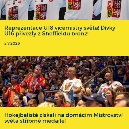
Reprezentace U18 vicemistry světa! Dívky
U16 přivezly z Sheffieldu bronz!
5.7.2026
Hokejbalisté získali na domácím Mistrovství
světa stříbrné medaile!