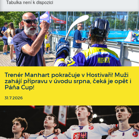
Tabulka není k dispozici
Trenér Manhart pokračuje v Hostivaři! Muži
zahájí přípravu v úvodu srpna, čeká je opět i
Páňa Cup!
31.7.2026