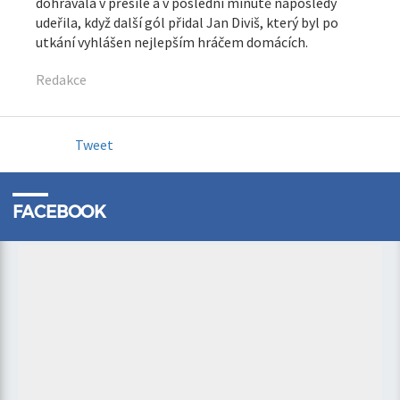
dohrávala v přesile a v poslední minutě naposledy
udeřila, když další gól přidal Jan Diviš, který byl po
utkání vyhlášen nejlepším hráčem domácích.
Redakce
Tweet
FACEBOOK