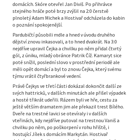
domácích. Skóre otevřel Jan Diviš. Po přihrávce
stejného hráče poté brzy zvýšil na 2:0 čerstvě
plnoletý Adam Michek a Hostivař odcházela do kabin
o poznání spokojenější.
Pardubičtí působili mdle a hned v úvodu druhého
dějství znovu inkasovali, a to hned dvakrát. Na 3:0
nejdříve upravil Čejka a chvilku po něm přidal čtvrtý
gól, z úniku, mladý obránce Patrik Číž. Kamaryt sice
poté snížil, poslední slovo v prostřední periodě ale
měli opět domácí a byl to znovu Čejka, který svému
týmu vrátil čtyřbrankové vedení.
Právě Čejkys ve třetí části dokázal dokončit další ze
svých hattricků, v dalších minutách ale přišel výpadek
a hosté třikrát udeřili. Rázem byli ve hře, cestu za
ještě větším dramatem jim ale překazil trest Bílého.
Dveře na trestné lavici se otevíraly i v dalších
vteřinách, kdy nejdříve putoval na trestnou Vaniš a
chvilku po něm, po poškorpení v rohu hřiště, i
hostující Jílek s domácím Markytán. Hostivař