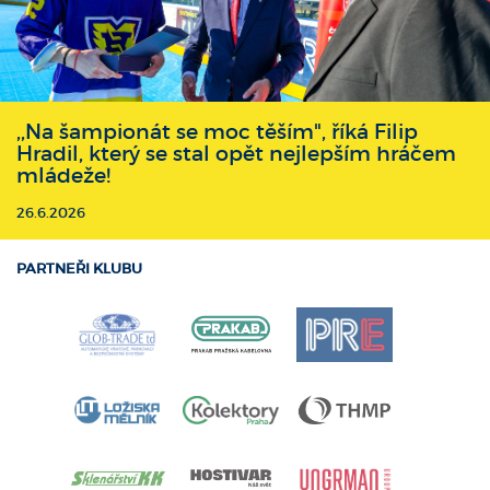
,,Na šampionát se moc těším", říká Filip
Hradil, který se stal opět nejlepším hráčem
mládeže!
26.6.2026
PARTNEŘI KLUBU