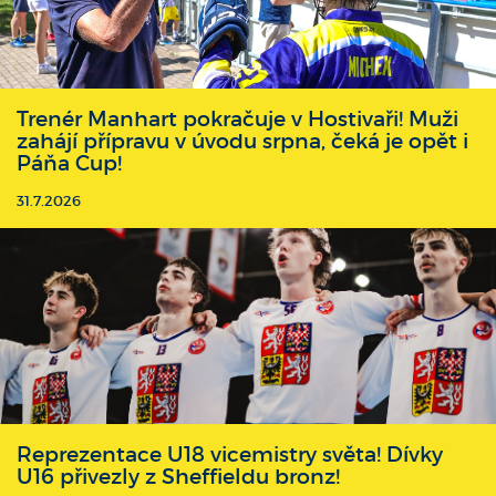
Trenér Manhart pokračuje v Hostivaři! Muži
zahájí přípravu v úvodu srpna, čeká je opět i
Páňa Cup!
31.7.2026
Reprezentace U18 vicemistry světa! Dívky
U16 přivezly z Sheffieldu bronz!