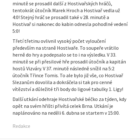
minutě se prosadil další z Hostivařských hráčů,
tentokrát útočník Marek Hroch a Hostivař vedla už
4:0! Stejný hráč se prosadil také v 28. minutě a
Hostivař si nakonec do kabin odnesla pohodlné vedení
5:0!
Třetí třetinu ovlivnil vysoký počet vyloučení
především na straně Hostivaře. To soupeře vrátilo
herně do hry a podepsalo se to i na výsledku. V 33.
minutě se při přesilové hře prosadil útočník a kapitán
hostů Vizváry. V 37. minutě následně snížil na 5:2
útočník Třince Tomis. To ale bylo již vše, co Hostivař
Slezanům dovolila a dokráčela si tak pro cenné
vítězství a důležité tři body do ligové tabulky 1. Ligy!
Další utkání odehraje Hostivařské béčko za týden, kdy
opět na svém hřišti přivítá celek Brna. Utkání je
naplánováno na neděli 6. dubna se startem v 15:00.
Redakce