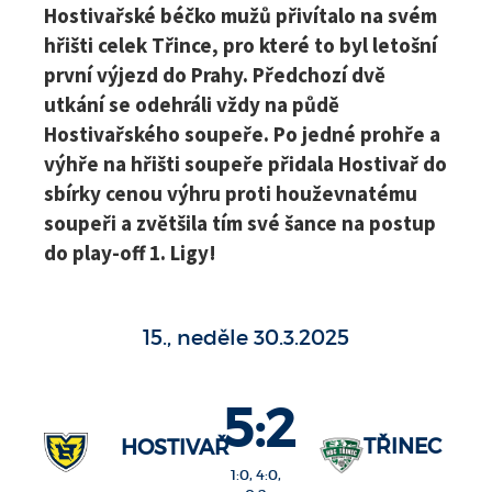
Hostivařské béčko mužů přivítalo na svém
hřišti celek Třince, pro které to byl letošní
první výjezd do Prahy. Předchozí dvě
utkání se odehráli vždy na půdě
Hostivařského soupeře. Po jedné prohře a
výhře na hřišti soupeře přidala Hostivař do
sbírky cenou výhru proti houževnatému
soupeři a zvětšila tím své šance na postup
do play-off 1. Ligy!
15., neděle 30.3.2025
5:2
TŘINEC
HOSTIVAŘ
1:0, 4:0,