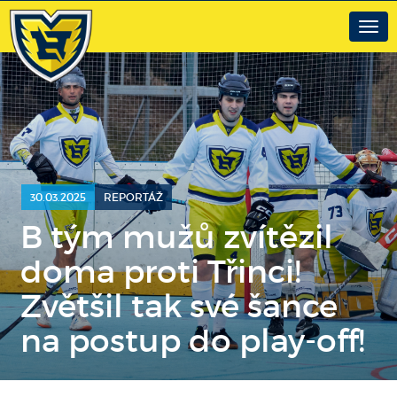
Togg
navig
30.03.2025
REPORTÁŽ
B tým mužů zvítězil
doma proti Třinci!
Zvětšil tak své šance
na postup do play-off!