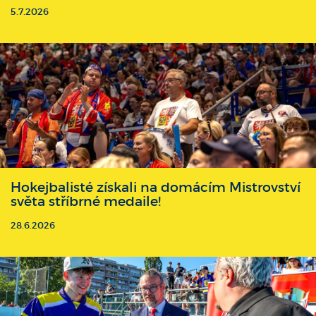
5.7.2026
Hokejbalisté získali na domácím Mistrovství
světa stříbrné medaile!
28.6.2026