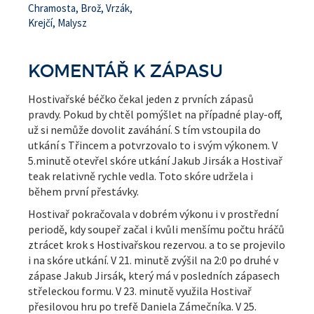
Chramosta, Brož, Vrzák,
Krejčí, Malysz
KOMENTÁŘ K ZÁPASU
Hostivařské béčko čekal jeden z prvních zápasů
pravdy. Pokud by chtěl pomýšlet na případné play-off,
už si nemůže dovolit zaváhání. S tím vstoupila do
utkání s Třincem a potvrzovalo to i svým výkonem. V
5.minutě otevřel skóre utkání Jakub Jirsák a Hostivař
teak relativně rychle vedla. Toto skóre udržela i
během první přestávky.
Hostivař pokračovala v dobrém výkonu i v prostřední
periodě, kdy soupeř začal i kvůli menšímu počtu hráčů
ztrácet krok s Hostivařskou rezervou. a to se projevilo
i na skóre utkání. V 21. minutě zvýšil na 2:0 po druhé v
zápase Jakub Jirsák, který má v posledních zápasech
střeleckou formu. V 23. minutě využila Hostivař
přesilovou hru po trefě Daniela Zámečníka. V 25.