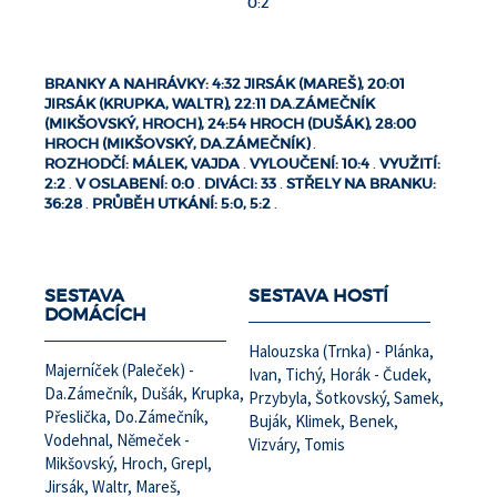
0:2
BRANKY A NAHRÁVKY: 4:32 JIRSÁK (MAREŠ), 20:01
JIRSÁK (KRUPKA, WALTR), 22:11 DA.ZÁMEČNÍK
(MIKŠOVSKÝ, HROCH), 24:54 HROCH (DUŠÁK), 28:00
HROCH (MIKŠOVSKÝ, DA.ZÁMEČNÍK)
.
ROZHODČÍ: MÁLEK, VAJDA
.
VYLOUČENÍ: 10:4
.
VYUŽITÍ:
2:2
.
V OSLABENÍ: 0:0
.
DIVÁCI: 33
.
STŘELY NA BRANKU:
36:28
.
PRŮBĚH UTKÁNÍ: 5:0, 5:2
.
SESTAVA
SESTAVA HOSTÍ
DOMÁCÍCH
Halouzska (Trnka) - Plánka,
Majerníček (Paleček) -
Ivan, Tichý, Horák - Čudek,
Da.Zámečník, Dušák, Krupka,
Przybyla, Šotkovský, Samek,
Přeslička, Do.Zámečník,
Buják, Klimek, Benek,
Vodehnal, Němeček -
Vizváry, Tomis
Mikšovský, Hroch, Grepl,
Jirsák, Waltr, Mareš,