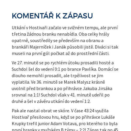
KOMENTÁŘ K ZÁPASU
Utkání v Hostivaři začalo ve svižném tempu, ale první
třetina žádnou branku nenabídla. Oba celky hrály
opatrně, soustředily se především na obranu a
brankáři Majerníček i Janák působili jistě. Diváci si tak
museli na první gól počkat až do prostřední části.
Ve 27. minutě se po rychlém útoku prosadili hosté a
Suchdol šel do vedení 0:1 po brance Pavlíka. Domácí se
dlouho nemohli prosadit, ale trpělivost se jim
vyplatila. Ve 36. minutě se Marek Malysz krásně
uvolnil před brankou a po přihrávce Jakuba Jirsáka
srovnal na 1:1! Suchdol však v 41. minutě udeřil po
druhé a šel v závěru utkání do vedení 1:2.
Pak ale nastal obrat ve skóre. V čase 43:24 využila
Hostivař přesilovou hru, když se po přihrávce Lukáše
Krupky trefil junior Adam Votava, pro kterého to byla
první branka v mužském B týmu – 2:2! Zápas tak po 45