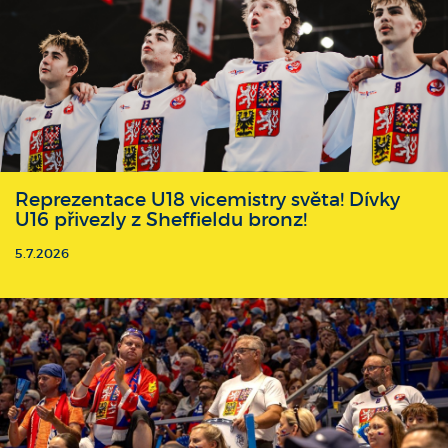
Reprezentace U18 vicemistry světa! Dívky
U16 přivezly z Sheffieldu bronz!
5.7.2026