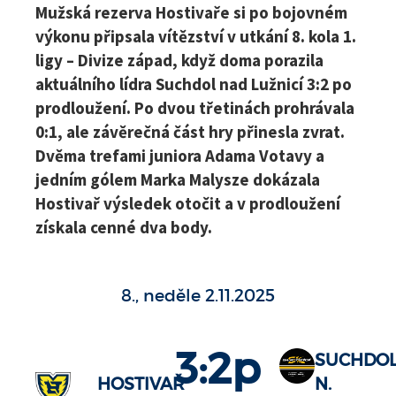
Mužská rezerva Hostivaře si po bojovném
výkonu připsala vítězství v utkání 8. kola 1.
ligy – Divize západ, když doma porazila
aktuálního lídra Suchdol nad Lužnicí 3:2 po
prodloužení. Po dvou třetinách prohrávala
0:1, ale závěrečná část hry přinesla zvrat.
Dvěma trefami juniora Adama Votavy a
jedním gólem Marka Malysze dokázala
Hostivař výsledek otočit a v prodloužení
získala cenné dva body.
8., neděle 2.11.2025
3:2p
SUCHDO
HOSTIVAŘ
N.