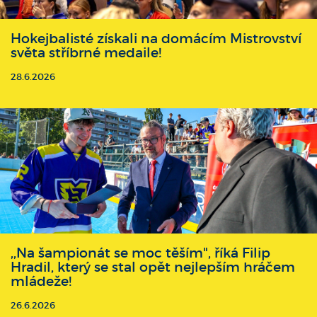
Hokejbalisté získali na domácím Mistrovství
světa stříbrné medaile!
28.6.2026
,,Na šampionát se moc těším", říká Filip
Hradil, který se stal opět nejlepším hráčem
mládeže!
26.6.2026