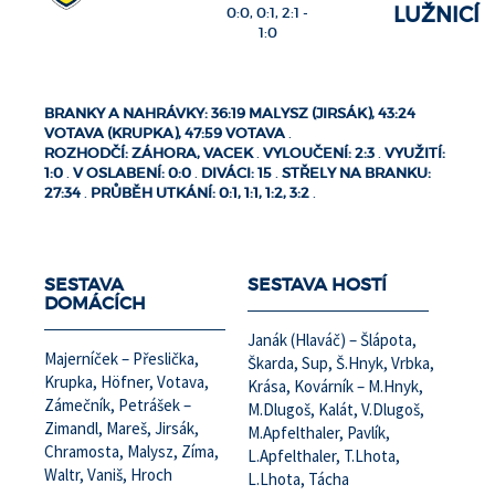
LUŽNICÍ
0:0, 0:1, 2:1 -
1:0
BRANKY A NAHRÁVKY: 36:19 MALYSZ (JIRSÁK), 43:24
VOTAVA (KRUPKA), 47:59 VOTAVA
.
ROZHODČÍ: ZÁHORA, VACEK
.
VYLOUČENÍ: 2:3
.
VYUŽITÍ:
1:0
.
V OSLABENÍ: 0:0
.
DIVÁCI: 15
.
STŘELY NA BRANKU:
27:34
.
PRŮBĚH UTKÁNÍ: 0:1, 1:1, 1:2, 3:2
.
SESTAVA
SESTAVA HOSTÍ
DOMÁCÍCH
Janák (Hlaváč) – Šlápota,
Majerníček – Přeslička,
Škarda, Sup, Š.Hnyk, Vrbka,
Krupka, Höfner, Votava,
Krása, Kovárník – M.Hnyk,
Zámečník, Petrášek –
M.Dlugoš, Kalát, V.Dlugoš,
Zimandl, Mareš, Jirsák,
M.Apfelthaler, Pavlík,
Chramosta, Malysz, Zíma,
L.Apfelthaler, T.Lhota,
Waltr, Vaniš, Hroch
L.Lhota, Tácha