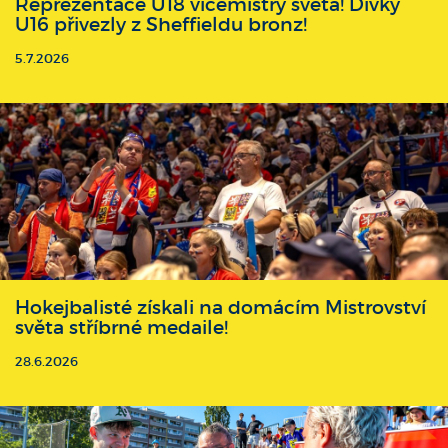
Reprezentace U18 vicemistry světa! Dívky
U16 přivezly z Sheffieldu bronz!
5.7.2026
Hokejbalisté získali na domácím Mistrovství
světa stříbrné medaile!
28.6.2026