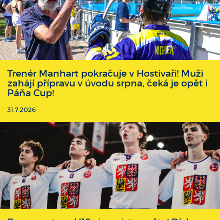
Trenér Manhart pokračuje v Hostivaři! Muži
zahájí přípravu v úvodu srpna, čeká je opět i
Páňa Cup!
31.7.2026