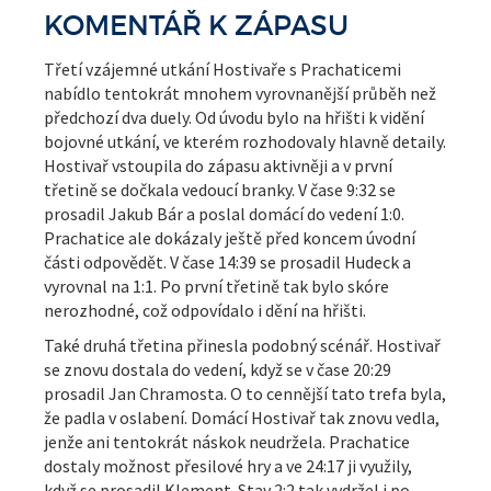
KOMENTÁŘ K ZÁPASU
Třetí vzájemné utkání Hostivaře s Prachaticemi
nabídlo tentokrát mnohem vyrovnanější průběh než
předchozí dva duely. Od úvodu bylo na hřišti k vidění
bojovné utkání, ve kterém rozhodovaly hlavně detaily.
Hostivař vstoupila do zápasu aktivněji a v první
třetině se dočkala vedoucí branky. V čase 9:32 se
prosadil Jakub Bár a poslal domácí do vedení 1:0.
Prachatice ale dokázaly ještě před koncem úvodní
části odpovědět. V čase 14:39 se prosadil Hudeck a
vyrovnal na 1:1. Po první třetině tak bylo skóre
nerozhodné, což odpovídalo i dění na hřišti.
Také druhá třetina přinesla podobný scénář. Hostivař
se znovu dostala do vedení, když se v čase 20:29
prosadil Jan Chramosta. O to cennější tato trefa byla,
že padla v oslabení. Domácí Hostivař tak znovu vedla,
jenže ani tentokrát náskok neudržela. Prachatice
dostaly možnost přesilové hry a ve 24:17 ji využily,
když se prosadil Klement. Stav 2:2 tak vydržel i po