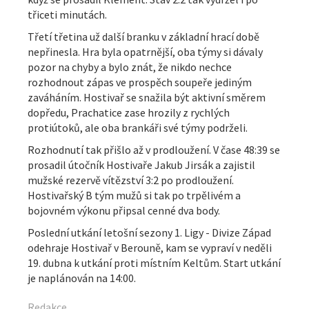
třiceti minutách.
Třetí třetina už další branku v základní hrací době
nepřinesla. Hra byla opatrnější, oba týmy si dávaly
pozor na chyby a bylo znát, že nikdo nechce
rozhodnout zápas ve prospěch soupeře jediným
zaváháním. Hostivař se snažila být aktivní směrem
dopředu, Prachatice zase hrozily z rychlých
protiútoků, ale oba brankáři své týmy podrželi.
Rozhodnutí tak přišlo až v prodloužení. V čase 48:39 se
prosadil útočník Hostivaře Jakub Jirsák a zajistil
mužské rezervě vítězství 3:2 po prodloužení.
Hostivařský B tým mužů si tak po trpělivém a
bojovném výkonu připsal cenné dva body.
Poslední utkání letošní sezony 1. Ligy - Divize Západ
odehraje Hostivař v Berouně, kam se vypraví v neděli
19. dubna k utkání proti místním Keltům. Start utkání
je naplánován na 14:00.
Redakce