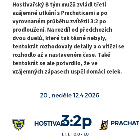
Hostivařský B tým mužů zvládl třetí
vzájemné utkání s Prachaticemi a po
vyrovnaném průběhu zvítězil 3:2 po
prodloužení. Na rozdíl od předchozích
dvou duelů, které tak těsné nebyly,
tentokrát rozhodovaly detaily a o vítězi se
rozhodlo až v nastaveném čase. Také
tentokrát se ale potvrdilo, že ve
vzájemných zápasech uspěl domácí celek.
20., neděle 12.4.2026
3:2p
PRACHAT
HOSTIVAŘ
1:1, 1:1, 0:0 - 1:0