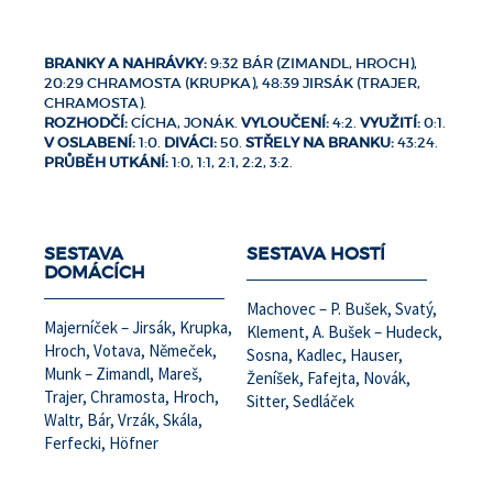
BRANKY A NAHRÁVKY:
9:32 BÁR (ZIMANDL, HROCH),
20:29 CHRAMOSTA (KRUPKA), 48:39 JIRSÁK (TRAJER,
CHRAMOSTA).
ROZHODČÍ:
CÍCHA, JONÁK.
VYLOUČENÍ:
4:2.
VYUŽITÍ:
0:1.
V OSLABENÍ:
1:0.
DIVÁCI:
50.
STŘELY NA BRANKU:
43:24.
PRŮBĚH UTKÁNÍ:
1:0, 1:1, 2:1, 2:2, 3:2.
SESTAVA
SESTAVA HOSTÍ
DOMÁCÍCH
Machovec – P. Bušek, Svatý,
Majerníček – Jirsák, Krupka,
Klement, A. Bušek – Hudeck,
Hroch, Votava, Němeček,
Sosna, Kadlec, Hauser,
Munk – Zimandl, Mareš,
Ženíšek, Fafejta, Novák,
Trajer, Chramosta, Hroch,
Sitter, Sedláček
Waltr, Bár, Vrzák, Skála,
Ferfecki, Höfner