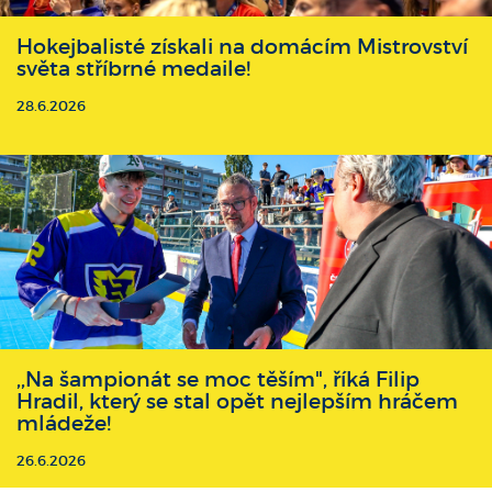
Hokejbalisté získali na domácím Mistrovství
světa stříbrné medaile!
28.6.2026
,,Na šampionát se moc těším", říká Filip
Hradil, který se stal opět nejlepším hráčem
mládeže!
26.6.2026