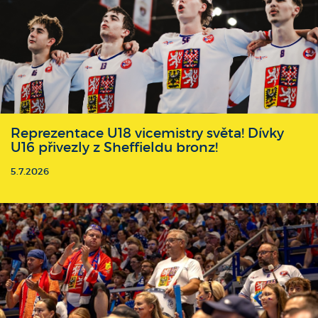
Reprezentace U18 vicemistry světa! Dívky
U16 přivezly z Sheffieldu bronz!
5.7.2026