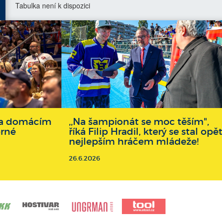
Tabulka není k dispozici
 na domácím
,,Na šampionát se moc těším",
brné
říká Filip Hradil, který se stal opě
nejlepším hráčem mládeže!
26.6.2026