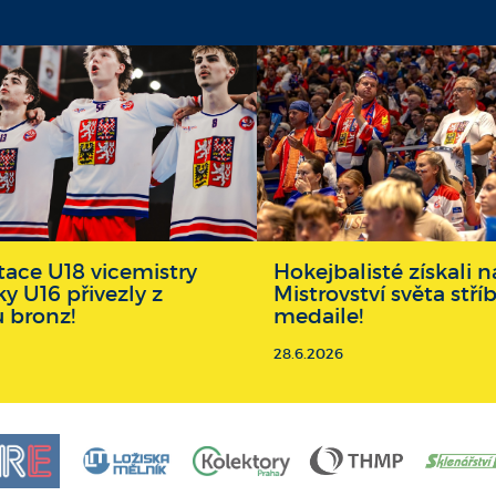
ace U18 vicemistry
Hokejbalisté získali
ky U16 přivezly z
Mistrovství světa stří
u bronz!
medaile!
28.6.2026