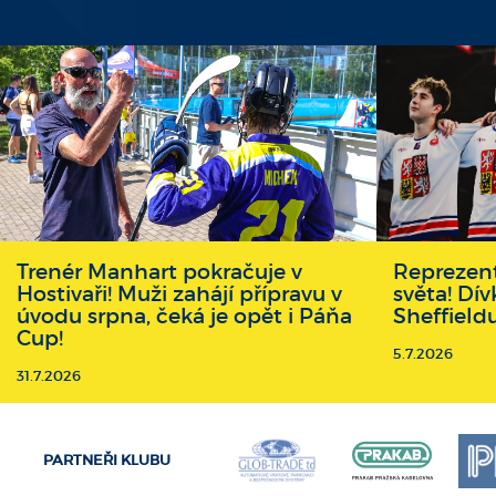
Trenér Manhart pokračuje v
Reprezent
Hostivaři! Muži zahájí přípravu v
světa! Dív
úvodu srpna, čeká je opět i Páňa
Sheffield
Cup!
5.7.2026
31.7.2026
PARTNEŘI KLUBU