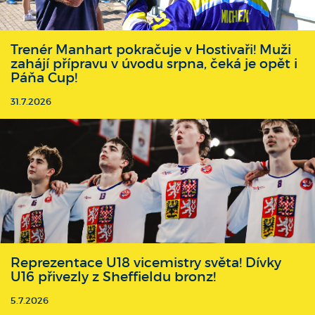
Trenér Manhart pokračuje v Hostivaři! Muži
zahájí přípravu v úvodu srpna, čeká je opět i
Páňa Cup!
31.7.2026
Reprezentace U18 vicemistry světa! Dívky
U16 přivezly z Sheffieldu bronz!
5.7.2026