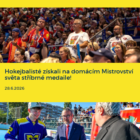
Hokejbalisté získali na domácím Mistrovství
světa stříbrné medaile!
28.6.2026