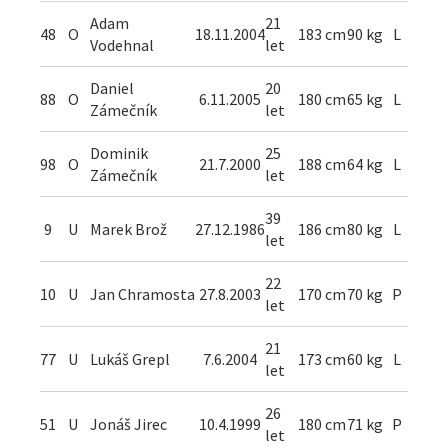
Adam
21
48
O
18.11.2004
183 cm
90 kg
L
Vodehnal
let
Daniel
20
88
O
6.11.2005
180 cm
65 kg
L
Zámečník
let
Dominik
25
98
O
21.7.2000
188 cm
64 kg
L
Zámečník
let
39
9
U
Marek Brož
27.12.1986
186 cm
80 kg
L
let
22
10
U
Jan Chramosta
27.8.2003
170 cm
70 kg
P
let
21
77
U
Lukáš Grepl
7.6.2004
173 cm
60 kg
L
let
26
51
U
Jonáš Jirec
10.4.1999
180 cm
71 kg
P
let