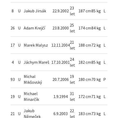
23
8
U
Jakub Jirsák
22.9.2002
187 cm
85 kg
L
let
25
26
U
Adam Krejčí
23.8.2000
174 cm
84 kg
L
let
21
17
U
Marek Malysz
12.11.2004
188 cm
72 kg
L
let
24
4
U
Jáchym Mareš
17.10.2001
182 cm
85 kg
L
let
Michal
19
93
U
20.7.2006
180 cm
70 kg
P
Mikšovský
let
Michael
31
19
U
1.9.1994
172 cm
71 kg
L
Minarčík
let
Jakub
22
21
U
6.9.2003
183 cm
73 kg
L
Němeček
let