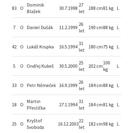
Dominik
27
83
O
30.7.1998
188 cm
81 kg
L
Blažek
let
26
7
O
Daniel Dušák
11.2.1999
190 cm
88 kg
L
let
31
42
O
Lukáš Krupka
16.5.1994
180 cm
75 kg
L
let
25
100
5
O
Ondřej Kubeš
30.5.2000
202 cm
L
let
kg
26
33
O
Petr Němeček
16.9.1999
184 cm
88 kg
L
let
Martin
31
18
O
27.1.1994
184 cm
81 kg
L
Přeslička
let
Kryštof
22
25
O
16.12.2003
182 cm
98 kg
L
Svoboda
let