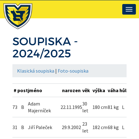
Togg
navig
SOUPISKA
-
2024/2025
Klasická soupiska
|
Foto-soupiska
#
post
jméno
narozen
věk
výška
váha
hůl
Adam
30
73
B
22.11.1995
180 cm
81 kg
L
Majerníček
let
23
31
B
Jiří Paleček
29.9.2002
182 cm
68 kg
L
let