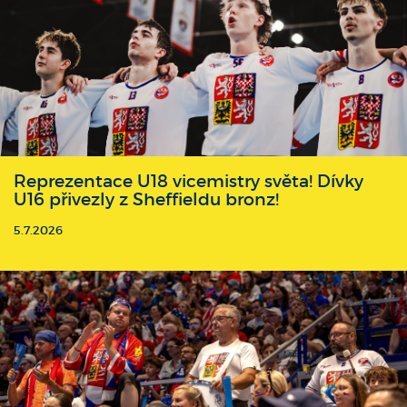
Reprezentace U18 vicemistry světa! Dívky
U16 přivezly z Sheffieldu bronz!
5.7.2026