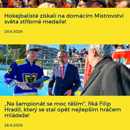
Hokejbalisté získali na domácím Mistrovství
světa stříbrné medaile!
28.6.2026
,,Na šampionát se moc těším", říká Filip
Hradil, který se stal opět nejlepším hráčem
mládeže!
26.6.2026