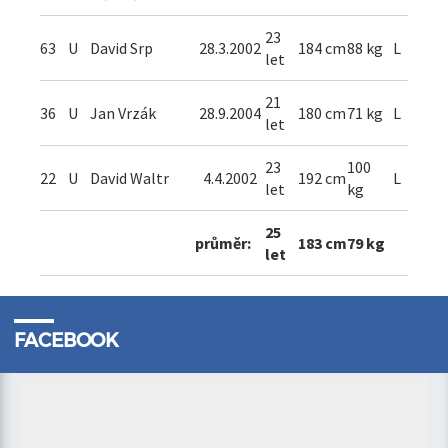
23
63
U
David Srp
28.3.2002
184 cm
88 kg
L
let
21
36
U
Jan Vrzák
28.9.2004
180 cm
71 kg
L
let
23
100
22
U
David Waltr
4.4.2002
192 cm
L
let
kg
25
průměr:
183 cm
79 kg
let
FACEBOOK