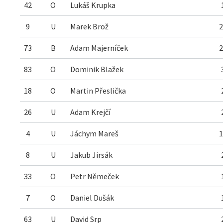
42
O
Lukáš Krupka
9
U
Marek Brož
2
73
B
Adam Majerníček
2
83
O
Dominik Blažek
18
O
Martin Přeslička
26
U
Adam Krejčí
4
U
Jáchym Mareš
1
8
U
Jakub Jirsák
33
O
Petr Němeček
7
O
Daniel Dušák
63
U
David Srp