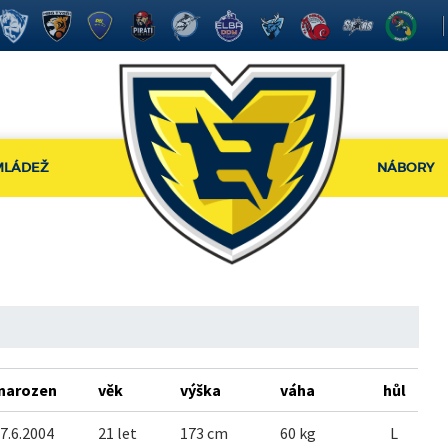
MLÁDEŽ
NÁBORY
5
narozen
věk
výška
váha
hůl
7.6.2004
21 let
173 cm
60 kg
L