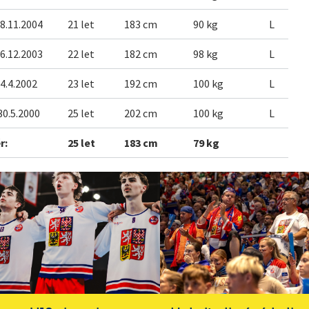
8.11.2004
21 let
183 cm
90 kg
L
6.12.2003
22 let
182 cm
98 kg
L
4.4.2002
23 let
192 cm
100 kg
L
30.5.2000
25 let
202 cm
100 kg
L
r:
25 let
183 cm
79 kg