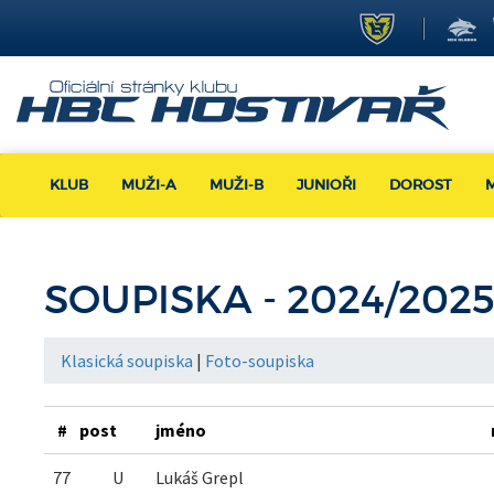
KLUB
MUŽI-A
MUŽI-B
JUNIOŘI
DOROST
SOUPISKA
- 2024/202
Klasická soupiska
|
Foto-soupiska
#
post
jméno
77
U
Lukáš Grepl