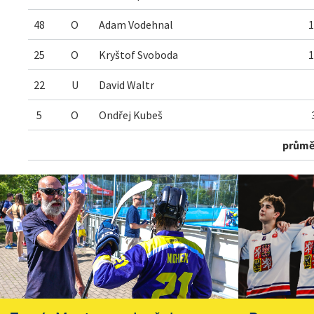
48
O
Adam Vodehnal
1
25
O
Kryštof Svoboda
1
22
U
David Waltr
5
O
Ondřej Kubeš
průmě