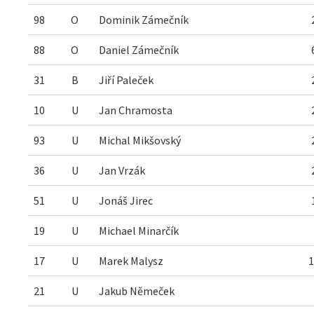
98
O
Dominik Zámečník
88
O
Daniel Zámečník
31
B
Jiří Paleček
10
U
Jan Chramosta
93
U
Michal Mikšovský
36
U
Jan Vrzák
51
U
Jonáš Jirec
19
U
Michael Minarčík
17
U
Marek Malysz
1
21
U
Jakub Němeček