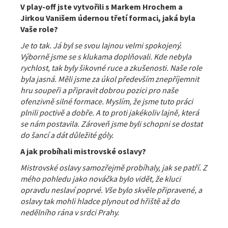
V play-off jste vytvořili s Markem Hrochem a
Jirkou Vanišem údernou třetí formaci, jaká byla
Vaše role?
Je to tak. Já byl se svou lajnou velmi spokojený.
Výborně jsme se s klukama doplňovali. Kde nebyla
rychlost, tak byly šikovné ruce a zkušenosti. Naše role
byla jasná. Měli jsme za úkol především znepříjemnit
hru soupeři a připravit dobrou pozici pro naše
ofenzivně silné formace. Myslím, že jsme tuto práci
plnili poctivě a dobře. A to proti jakékoliv lajně, která
se nám postavila. Zároveň jsme byli schopni se dostat
do šancí a dát důležité góly.
A jak probíhali mistrovské oslavy?
Mistrovské oslavy samozřejmě probíhaly, jak se patří. Z
mého pohledu jako nováčka bylo vidět, že kluci
opravdu neslaví poprvé. Vše bylo skvěle připravené, a
oslavy tak mohli hladce plynout od hřiště až do
nedělního rána v srdci Prahy.