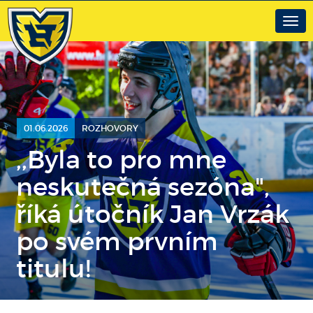
Togg
navig
01.06.2026
ROZHOVORY
,,Byla to pro mne
neskutečná sezóna",
říká útočník Jan Vrzák
po svém prvním
titulu!