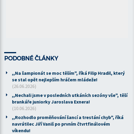
PODOBNÉ ČLÁNKY
,,Na šampionát se moc těším", říká Filip Hradil, který
se stal opět nejlepším hráčem mládeže!
(26.06.2026)
,,Nechali jsme v posledních utkáních sezóny vše", těší
brankáře juniorky Jaroslava Exnera!
(10.06.2026)
,,Rozhodlo proměňování šancí a trestání chyb", říká
navrátilec Jiří Vaniš po prvním čtvrtfinálovém
víkendu!