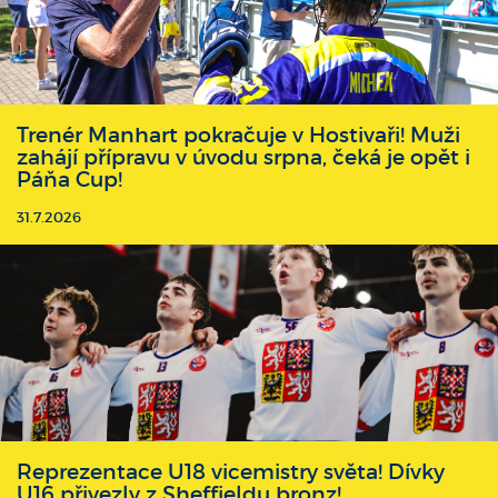
Trenér Manhart pokračuje v Hostivaři! Muži
zahájí přípravu v úvodu srpna, čeká je opět i
Páňa Cup!
31.7.2026
Reprezentace U18 vicemistry světa! Dívky
U16 přivezly z Sheffieldu bronz!