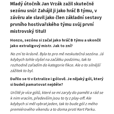
Mladý útočník Jan Vrzák zažil skutečně
sezónu snů! Zahájil ji jako hráč B týmu, v
závěru ale slavil jako člen základní sestavy
prvního hostivařského týmu svůj první
mistrovský titul!
Honzo, sezónu si začal jako hráč B týmu a ukončil
jako extraligový mistr. Jak to zní?
No zní to krásně. Byla to pro mě neskutečná sezóna. Já
kdybych tohle slyšel na začátku podzimu, tak to
rozhodně zařadím do kategorie fikce. Ale o to silnější
zážitek to byl.
Dařilo se ti v Extralize i gólově. Je nějaký gól, který
si budeš pamatovat nejdéle?
Určitě je více gólů, které se mi zaryly do paměti a rád se
k nim vracím, především jsou to ty z play-off. Ale
kdybych si měl vybrat jeden, tak to bude gól z mého
premiérového víkendu a to doma proti Kert Parku.