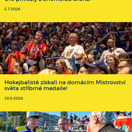
5.7.2026
Hokejbalisté získali na domácím Mistrovství
světa stříbrné medaile!
28.6.2026