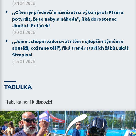
(24.04.2026)
,,Cílem je především navázat na výkon proti Plzni a
potvrdit, že to nebyla náhoda", říká dorostenec
Jindřich Poláček!
(20.01.2026)
,,Jsme schopni vzdorovat i těm nejlepším týmům v
soutěži, což mne těší", říká trenér starších žáků Lukáš
Strapina!
(15.01.2026)
TABULKA
Tabulka není k dispozici